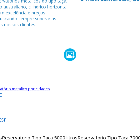
rvatórios metálicos do tipo taça,
po australiano, cilíndrico horizontal,
om excelência e preços
buscando sempre superar as
s nossos clientes.
atório metálico por cidades
E
ESP
s
Reservatorio Tipo Taca 5000 litros
Reservatorio Tipo Taca 7000 