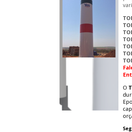
var
TO
TO
TO
TO
TO
TO
TO
Fal
Ent
O
T
dur
Epo
cap
orç
Seg