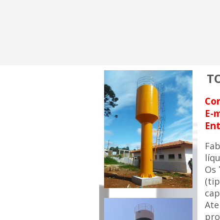
T
Co
E-m
Ent
Fa
líq
Os
(ti
cap
Ate
pro