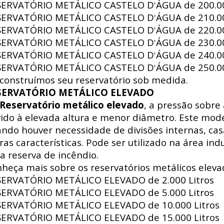
SERVATÓRIO METÁLICO CASTELO D
ÁGUA de
200.00
'
SERVATÓRIO METÁLICO CASTELO D
ÁGUA de
210.00
'
SERVATÓRIO METÁLICO CASTELO D
ÁGUA de
220.00
'
SERVATÓRIO METÁLICO CASTELO D
ÁGUA de
230.00
'
SERVATÓRIO METÁLICO CASTELO D
ÁGUA de
240.00
'
SERVATÓRIO METÁLICO CASTELO D
ÁGUA de
250.00
'
construímos seu reservatório sob medida.
SERVATÓRIO METÁLICO ELEVADO
Reservatório metálico elevado
, a pressão sobre
ido à elevada altura e menor diâmetro. Este mode
ndo houver necessidade de divisões internas, ca
ras características. Pode ser utilizado na área indus
a reserva de incêndio.
heça mais sobre os reservatórios metálicos eleva
SERVATÓRIO METÁLICO ELEVADO de
2.000 Litros
SERVATÓRIO METÁLICO ELEVADO de
5.000 Litros
SERVATÓRIO METÁLICO ELEVADO de
10.000 Litros
SERVATÓRIO METÁLICO ELEVADO de
15.000 Litros