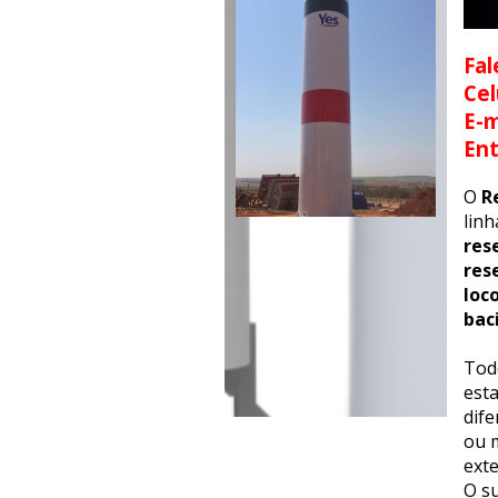
Fal
Cel
E-m
En
O
R
lin
res
res
loc
bac
Tod
esta
dif
ou m
exte
O su