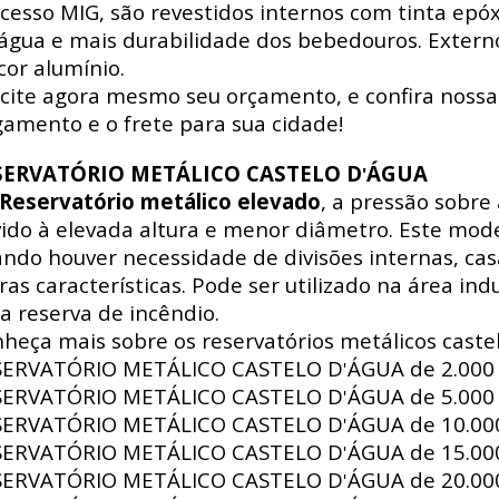
cesso MIG, são revestidos internos com tinta epó
água e mais durabilidade dos bebedouros. Externo
cor alumínio.
icite agora mesmo seu orçamento, e confira nossa
amento e o frete para sua cidade!
SERVATÓRIO METÁLICO CASTELO D
ÁGUA
'
Reservatório metálico elevado
, a pressão sobre
ido à elevada altura e menor diâmetro. Este mode
ndo houver necessidade de divisões internas, ca
ras características. Pode ser utilizado na área indus
a reserva de incêndio.
heça mais sobre os reservatórios metálicos castel
SERVATÓRIO METÁLICO CASTELO D
ÁGUA de
2.000 
'
SERVATÓRIO METÁLICO CASTELO D
ÁGUA de
5.000 
'
SERVATÓRIO METÁLICO CASTELO D
ÁGUA de
10.000
'
SERVATÓRIO METÁLICO CASTELO D
ÁGUA de
15.000
'
SERVATÓRIO METÁLICO CASTELO D
ÁGUA de
20.000
'