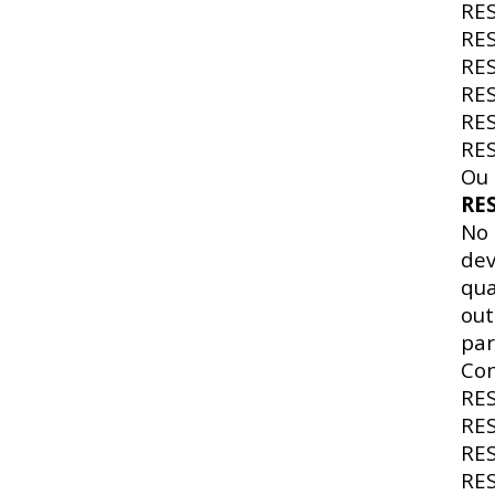
RE
RE
RE
RE
RE
RE
Ou 
RE
No
dev
qua
out
par
Con
RE
RE
RE
RE