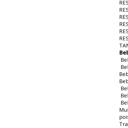
RE
RE
RE
RE
RE
RE
TA
Be
Beb
Beb
Beb
Beb
Beb
Beb
Beb
Mui
poi
Tra