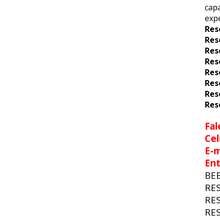
capa
expe
Res
Res
Res
Res
Res
Res
Res
Res
Fal
Cel
E-m
En
BE
RE
RE
RE