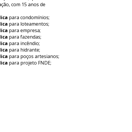
ação, com 15 anos de
lica
para condomínios;
lica
para loteamentos;
lica
para empresa;
lica
para fazendas;
lica
para incêndio;
lica
para hidrante;
lica
para poços artesianos;
lica
para projeto FNDE;