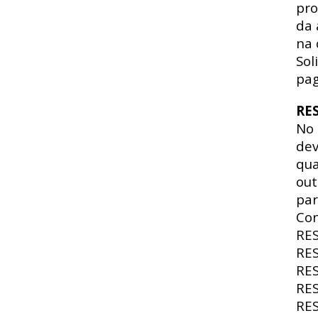
pro
da 
na 
Sol
pag
RE
No
dev
qua
out
par
Con
RE
RE
RE
RE
RE