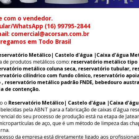
e com o vendedor.
ular/WhatsApp (16) 99795-2844
ail: comercial@acorsan.com.br
tregamos em Todo Brasil
eservatório Metálico| Castelo d'água |Caixa d'água Met
ha de produtos metálicos como:
reservatório metálico tipo
ervatório metálico coluna seca, reservatório tubular, re
ervatório cilíndrico com fundo cônico, reservatório apoi
o , reservatório metálico padrão FNDE, bebedouro austr
ia de contenção.
o o
Reservatório Metálico| Castelo d'água |Caixa d'águ
belecidas pela ABNT para a fabricação de caixas d´água rese
erencial do seu processo de produção está na etapa de Jat
icropartículas de aço, que é um método de limpeza das chap
rna.
cesso da empresa está diretamente ligado aos profissionais