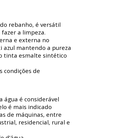
do rebanho, é versátil
 fazer a limpeza.
erna e externa no
xi azul mantendo a pureza
 tinta esmalte sintético
s condições de
 a água é considerável
lo é mais indicado
sas de máquinas, entre
trial, residencial, rural e
o d’água.