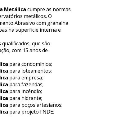
a Metálica
cumpre as normas
rvatórios metálicos. O
eamento Abrasivo com granalha
as na superfície interna e
 qualificados, que são
ação, com 15 anos de
lica
para condomínios;
lica
para loteamentos;
lica
para empresa;
lica
para fazendas;
lica
para incêndio;
lica
para hidrante;
lica
para poços artesianos;
lica
para projeto FNDE;