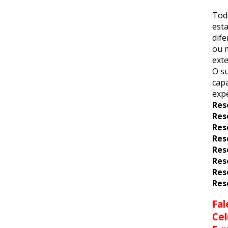
Tod
esta
dif
ou m
exte
O su
capa
expe
Res
Res
Res
Res
Res
Res
Res
Res
Fal
Cel