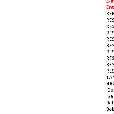
E-m
En
BE
RE
RE
RE
RE
RE
RE
RE
RE
RE
TA
Be
Beb
Beb
Beb
Beb