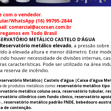
e com o vendedor.
ular/WhatsApp (16) 99795-2844
ail: comercial@acorsan.com.br
tregamos em Todo Brasil
SERVATÓRIO METÁLICO CASTELO D
ÁGUA
'
Reservatório metálico elevado
, a pressão sobre
ido à elevada altura e menor diâmetro. Este mode
ndo houver necessidade de divisões internas, ca
ras características. Pode ser utilizado na área indus
a reserva de incêndio.
eservatório Metálico| Castelo d'água |Caixa d'água Met
ha de produtos metálicos como:
reservatório metálico tipo
ervatório metálico coluna seca, reservatório tubular, re
ervatório cilíndrico com fundo cônico, reservatório apoi
o , reservatório metálico padrão FNDE, bebedouro austr
ia de contenção.