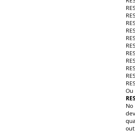
RE
RE
RE
RE
RE
RE
RE
RE
RE
RE
RE
RE
Ou 
RE
No
dev
qua
out