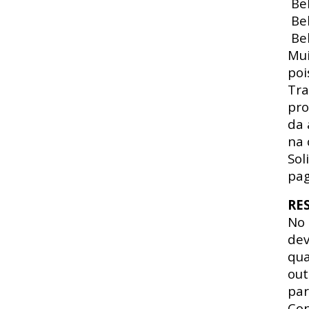
Beb
Beb
Beb
Mui
poi
Tra
pro
da 
na 
Sol
pag
RE
No
dev
qua
out
par
Con