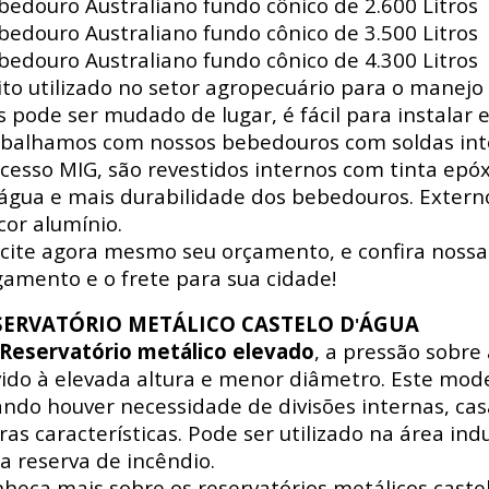
edouro Australiano fundo cônico de 2.600 Litros
edouro Australiano fundo cônico de 3.500 Litros
edouro Australiano fundo cônico de 4.300 Litros
to utilizado no setor agropecuário para o manejo 
s pode ser mudado de lugar, é fácil para instalar e
balhamos com nossos bebedouros com soldas int
cesso MIG, são revestidos internos com tinta epó
água e mais durabilidade dos bebedouros. Externo
cor alumínio.
icite agora mesmo seu orçamento, e confira nossa
amento e o frete para sua cidade!
SERVATÓRIO METÁLICO CASTELO D
ÁGUA
'
Reservatório metálico elevado
, a pressão sobre
ido à elevada altura e menor diâmetro. Este mode
ndo houver necessidade de divisões internas, ca
ras características. Pode ser utilizado na área indus
a reserva de incêndio.
heça mais sobre os reservatórios metálicos castel