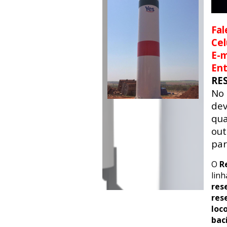
Fal
Cel
E-m
En
RE
No
dev
qua
out
par
O
R
lin
res
res
loc
bac