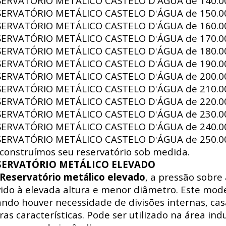
SERVATÓRIO METÁLICO CASTELO D
ÁGUA de
140.00
'
SERVATÓRIO METÁLICO CASTELO D
ÁGUA de
150.00
'
SERVATÓRIO METÁLICO CASTELO D
ÁGUA de
160.00
'
SERVATÓRIO METÁLICO CASTELO D
ÁGUA de
170.00
'
SERVATÓRIO METÁLICO CASTELO D
ÁGUA de
180.00
'
SERVATÓRIO METÁLICO CASTELO D
ÁGUA de
190.00
'
SERVATÓRIO METÁLICO CASTELO D
ÁGUA de
200.00
'
SERVATÓRIO METÁLICO CASTELO D
ÁGUA de
210.00
'
SERVATÓRIO METÁLICO CASTELO D
ÁGUA de
220.00
'
SERVATÓRIO METÁLICO CASTELO D
ÁGUA de
230.00
'
SERVATÓRIO METÁLICO CASTELO D
ÁGUA de
240.00
'
SERVATÓRIO METÁLICO CASTELO D
ÁGUA de
250.00
'
construímos seu reservatório sob medida.
SERVATÓRIO METÁLICO ELEVADO
Reservatório metálico elevado
, a pressão sobre
ido à elevada altura e menor diâmetro. Este mode
ndo houver necessidade de divisões internas, ca
ras características. Pode ser utilizado na área indus