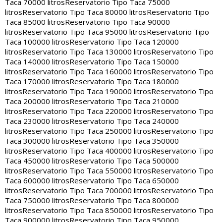
Taca 70000 litros
Reservatorio Tipo Taca 75000
litros
Reservatorio Tipo Taca 80000 litros
Reservatorio Tipo
Taca 85000 litros
Reservatorio Tipo Taca 90000
litros
Reservatorio Tipo Taca 95000 litros
Reservatorio Tipo
Taca 100000 litros
Reservatorio Tipo Taca 120000
litros
Reservatorio Tipo Taca 130000 litros
Reservatorio Tipo
Taca 140000 litros
Reservatorio Tipo Taca 150000
litros
Reservatorio Tipo Taca 160000 litros
Reservatorio Tipo
Taca 170000 litros
Reservatorio Tipo Taca 180000
litros
Reservatorio Tipo Taca 190000 litros
Reservatorio Tipo
Taca 200000 litros
Reservatorio Tipo Taca 210000
litros
Reservatorio Tipo Taca 220000 litros
Reservatorio Tipo
Taca 230000 litros
Reservatorio Tipo Taca 240000
litros
Reservatorio Tipo Taca 250000 litros
Reservatorio Tipo
Taca 300000 litros
Reservatorio Tipo Taca 350000
litros
Reservatorio Tipo Taca 400000 litros
Reservatorio Tipo
Taca 450000 litros
Reservatorio Tipo Taca 500000
litros
Reservatorio Tipo Taca 550000 litros
Reservatorio Tipo
Taca 600000 litros
Reservatorio Tipo Taca 650000
litros
Reservatorio Tipo Taca 700000 litros
Reservatorio Tipo
Taca 750000 litros
Reservatorio Tipo Taca 800000
litros
Reservatorio Tipo Taca 850000 litros
Reservatorio Tipo
Taca 900000 litros
Reservatorio Tipo Taca 950000