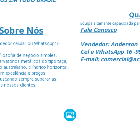
Qu
Equipe altamente capacidada pa
Sobre Nós
Fale Conosco
dedor celular ou WhatsApp16-
Vendedor: Anderson 
4
Cel e WhatsApp 16 -9
ilosofia de negócio simples,
E-mail: comercial@ac
rvatórios metálicos do tipo taça,
po australiano, cilíndrico horizontal,
om excelência e preços
buscando sempre superar as
s nossos clientes.