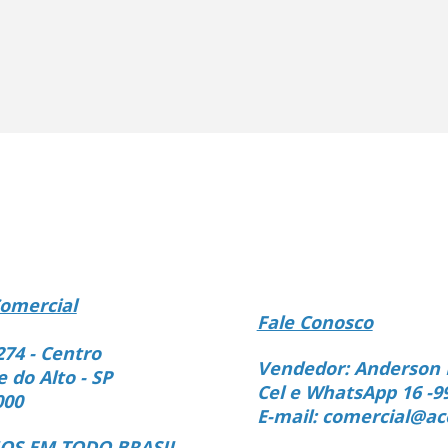
omercial
Fale Conosco
274 - Centro
Vendedor: Anderson 
e do Alto - SP
Cel e WhatsApp 16 -9
000
E-mail: comercial@ac
S EM TODO BRASIL