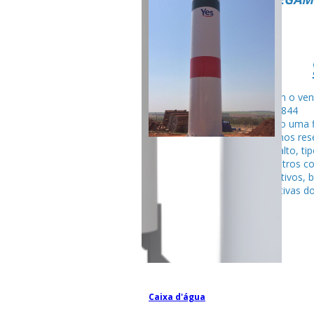
Fale com o ven
99795-284
Seguindo uma f
fabricamos rese
tubular alto, ti
entre outros c
competitivos, 
espectativas do
Caixa d'água