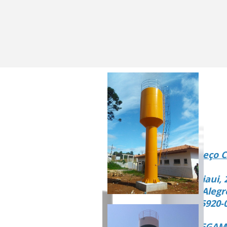
Endereço C
Rua Piaui, 
Vista Alegr
CEP 15920-
ENTREGAMO