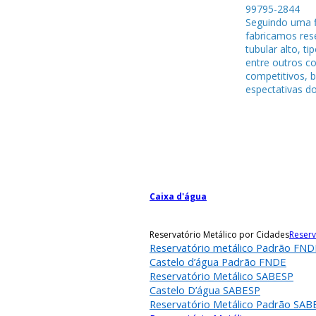
99795-284
Seguindo uma f
fabricamos rese
tubular alto, ti
entre outros c
competitivos, 
espectativas do
Caixa d'água
Reservatório Metálico por Cidades
Reserv
Reservatório metálico Padrão FND
Castelo d’água Padrão FNDE
Reservatório Metálico SABESP
Castelo D’água SABESP
Reservatório Metálico Padrão SAB