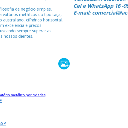
4
Cel e WhatsApp 16 -9
ilosofia de negócio simples,
E-mail: comercial@ac
rvatórios metálicos do tipo taça,
po australiano, cilíndrico horizontal,
om excelência e preços
buscando sempre superar as
s nossos clientes.
atório metálico por cidades
E
ESP