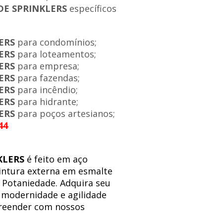
DE SPRINKLERS
específicos
ERS
para condomínios;
ERS
para loteamentos;
ERS
para empresa;
ERS
para fazendas;
LERS
para incêndio;
LERS
para hidrante;
ERS
para poços artesianos;
44
KLERS
é feito em aço
pintura externa em esmalte
e Potaniedade. Adquira seu
 modernidade e agilidade
preender com nossos