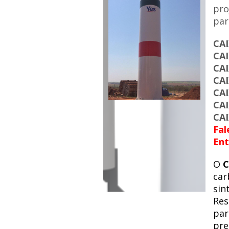
pro
par
CA
CA
CA
CA
CA
CA
CA
Fal
Ent
O
C
car
sin
Res
par
pre