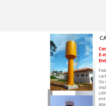
C
Co
E-m
Ent
Fa
car
Os
ins
cil
ent
Ate