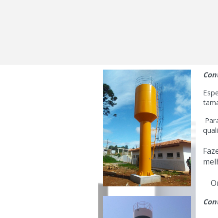
Con
Espe
tama
Para
qual
Faze
mel
O
Con