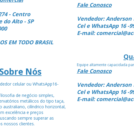
Fale Conosco
274 - Centro
Vendedor: Anderson 
e do Alto - SP
Cel e WhatsApp 16 -9
000
E-mail: comercial@ac
S EM TODO BRASIL
Qu
Equipe altamente capacidada pa
Sobre Nós
Fale Conosco
dedor celular ou WhatsApp16-
Vendedor: Anderson 
4
Cel e WhatsApp 16 -9
ilosofia de negócio simples,
E-mail: comercial@ac
rvatórios metálicos do tipo taça,
po australiano, cilíndrico horizontal,
om excelência e preços
buscando sempre superar as
s nossos clientes.