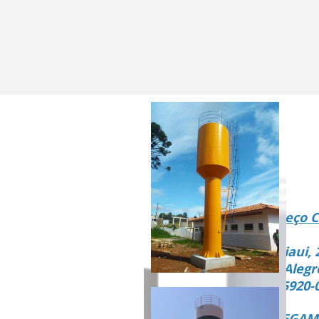
Endereço C
Rua Piaui, 
Vista Alegr
CEP 15920-
ENTREGAMO