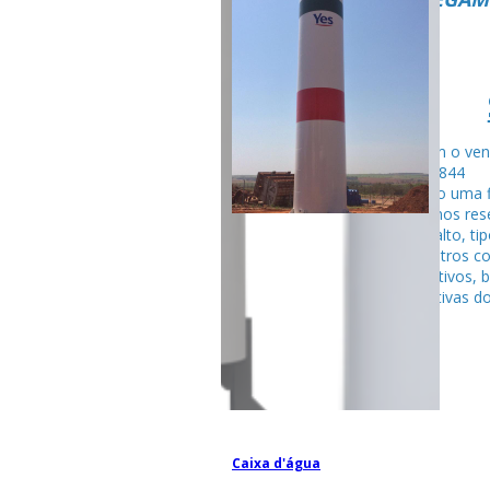
Fale com o ven
99795-284
Seguindo uma f
fabricamos rese
tubular alto, ti
entre outros c
competitivos, 
espectativas do
Caixa d'água