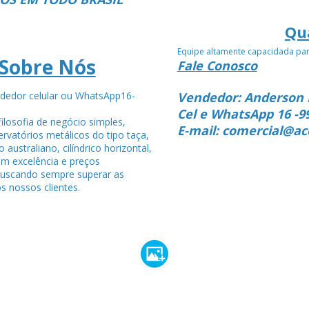
Qu
Equipe altamente capacidada pa
Sobre Nós
Fale Conosco
dedor celular ou WhatsApp16-
Vendedor: Anderson 
4
Cel e WhatsApp 16 -9
ilosofia de negócio simples,
E-mail: comercial@ac
rvatórios metálicos do tipo taça,
po australiano, cilíndrico horizontal,
om excelência e preços
buscando sempre superar as
s nossos clientes.