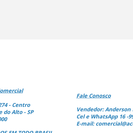
omercial
Fale Conosco
274 - Centro
Vendedor: Anderson 
e do Alto - SP
Cel e WhatsApp 16 -9
000
E-mail: comercial@ac
S EM TODO BRASIL