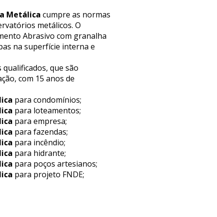
a Metálica
cumpre as normas
rvatórios metálicos. O
eamento Abrasivo com granalha
as na superfície interna e
 qualificados, que são
ação, com 15 anos de
lica
para condomínios;
lica
para loteamentos;
lica
para empresa;
lica
para fazendas;
lica
para incêndio;
lica
para hidrante;
lica
para poços artesianos;
lica
para projeto FNDE;