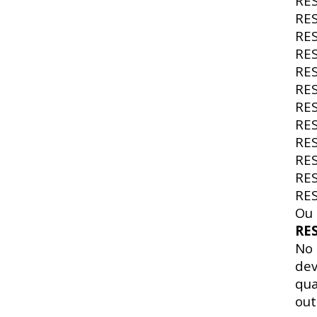
RE
RE
RE
RE
RE
RE
RE
RE
RE
RE
RE
RE
Ou 
RE
No
dev
qua
out