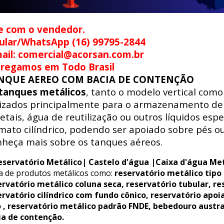
e com o vendedor.
ular/WhatsApp (16) 99795-2844
ail: comercial@acorsan.com.br
tregamos em Todo Brasil
NQUE AEREO COM BACIA DE CONTENÇÃO
tanques metálicos
, tanto o modelo vertical como
lizados principalmente para o armazenamento de 
etais, água de reutilização ou outros líquidos esp
mato cilíndrico, podendo ser apoiado sobre pés ou
heça mais sobre os tanques aéreos.
eservatório Metálico| Castelo d'água |Caixa d'água Met
ha de produtos metálicos como:
reservatório metálico tipo
ervatório metálico coluna seca, reservatório tubular, re
ervatório cilíndrico com fundo cônico, reservatório apoi
o , reservatório metálico padrão FNDE, bebedouro austr
ia de contenção.