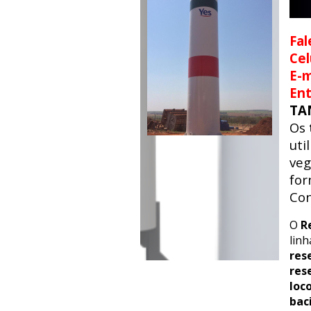
Fal
Cel
E-m
En
TA
Os
uti
veg
for
Con
O
R
lin
res
res
loc
bac