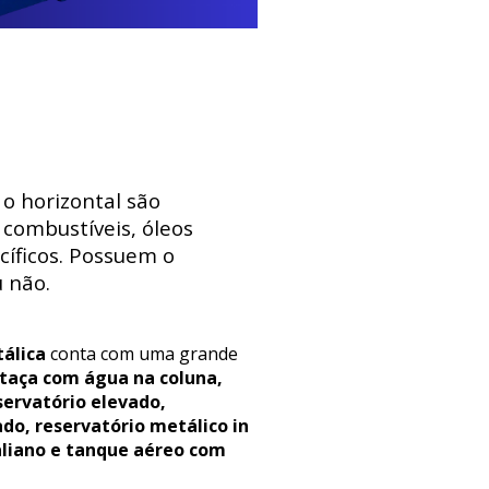
 o horizontal são
combustíveis, óleos
ecíficos. Possuem o
 não.
álica
conta com uma grande
 taça com água na coluna,
servatório elevado,
ado, reservatório metálico in
aliano e tanque aéreo com