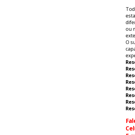
Tod
esta
dif
ou m
exte
O su
capa
expe
Res
Res
Res
Res
Res
Res
Res
Res
Fal
Cel