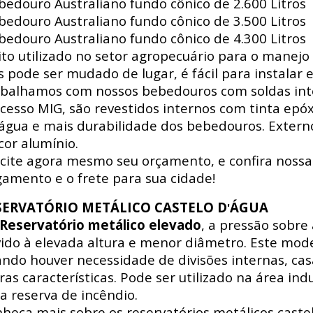
edouro Australiano fundo cônico de 2.600 Litros
edouro Australiano fundo cônico de 3.500 Litros
edouro Australiano fundo cônico de 4.300 Litros
to utilizado no setor agropecuário para o manejo 
s pode ser mudado de lugar, é fácil para instalar e
balhamos com nossos bebedouros com soldas int
cesso MIG, são revestidos internos com tinta epó
água e mais durabilidade dos bebedouros. Externo
cor alumínio.
icite agora mesmo seu orçamento, e confira nossa
amento e o frete para sua cidade!
SERVATÓRIO METÁLICO CASTELO D
ÁGUA
'
Reservatório metálico elevado
, a pressão sobre
ido à elevada altura e menor diâmetro. Este mode
ndo houver necessidade de divisões internas, ca
ras características. Pode ser utilizado na área indus
a reserva de incêndio.
heça mais sobre os reservatórios metálicos castel