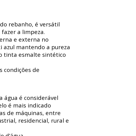
do rebanho, é versátil
 fazer a limpeza.
erna e externa no
xi azul mantendo a pureza
 tinta esmalte sintético
s condições de
 a água é considerável
lo é mais indicado
sas de máquinas, entre
trial, residencial, rural e
o d’água.