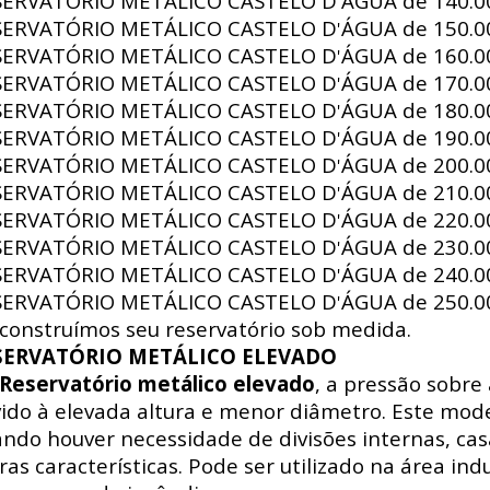
SERVATÓRIO METÁLICO CASTELO D
ÁGUA de
140.00
'
SERVATÓRIO METÁLICO CASTELO D
ÁGUA de
150.00
'
SERVATÓRIO METÁLICO CASTELO D
ÁGUA de
160.00
'
SERVATÓRIO METÁLICO CASTELO D
ÁGUA de
170.00
'
SERVATÓRIO METÁLICO CASTELO D
ÁGUA de
180.00
'
SERVATÓRIO METÁLICO CASTELO D
ÁGUA de
190.00
'
SERVATÓRIO METÁLICO CASTELO D
ÁGUA de
200.00
'
SERVATÓRIO METÁLICO CASTELO D
ÁGUA de
210.00
'
SERVATÓRIO METÁLICO CASTELO D
ÁGUA de
220.00
'
SERVATÓRIO METÁLICO CASTELO D
ÁGUA de
230.00
'
SERVATÓRIO METÁLICO CASTELO D
ÁGUA de
240.00
'
SERVATÓRIO METÁLICO CASTELO D
ÁGUA de
250.00
'
construímos seu reservatório sob medida.
SERVATÓRIO METÁLICO ELEVADO
Reservatório metálico elevado
, a pressão sobre
ido à elevada altura e menor diâmetro. Este mode
ndo houver necessidade de divisões internas, ca
ras características. Pode ser utilizado na área indus