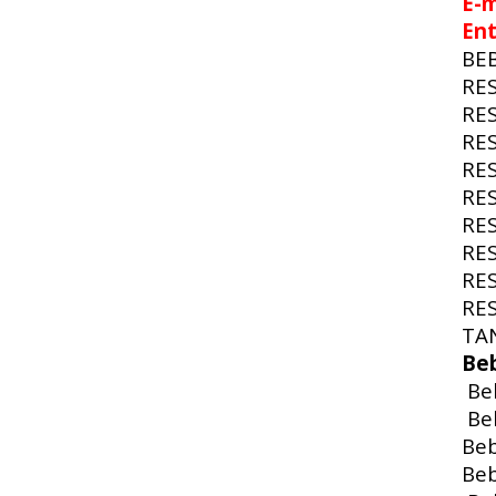
E-m
En
BE
RE
RE
RE
RE
RE
RE
RE
RE
RE
TA
Be
Beb
Beb
Beb
Beb