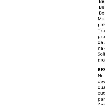
Beb
Beb
Beb
Mui
poi
Tra
pro
da 
na 
Sol
pag
RE
No
dev
qua
out
par
Con