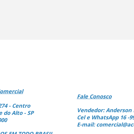
omercial
Fale Conosco
274 - Centro
Vendedor: Anderson 
e do Alto - SP
Cel e WhatsApp 16 -9
000
E-mail: comercial@ac
S EM TODO BRASIL