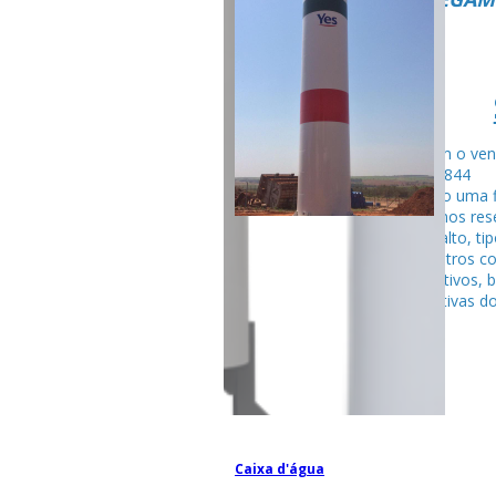
Fale com o ven
99795-284
Seguindo uma f
fabricamos rese
tubular alto, ti
entre outros c
competitivos, 
espectativas do
Caixa d'água