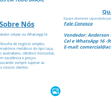
Qu
Equipe altamente capacidada pa
Sobre Nós
Fale Conosco
dedor celular ou WhatsApp16-
Vendedor: Anderson 
4
Cel e WhatsApp 16 -9
ilosofia de negócio simples,
E-mail: comercial@ac
rvatórios metálicos do tipo taça,
po australiano, cilíndrico horizontal,
om excelência e preços
buscando sempre superar as
s nossos clientes.