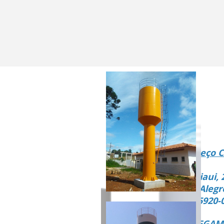
Endereço C
Rua Piaui, 
Vista Alegr
CEP 15920-
ENTREGAMO