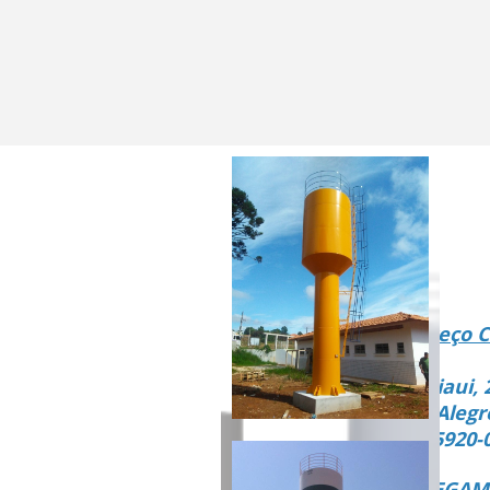
Endereço C
Rua Piaui, 
Vista Alegr
CEP 15920-
ENTREGAMO