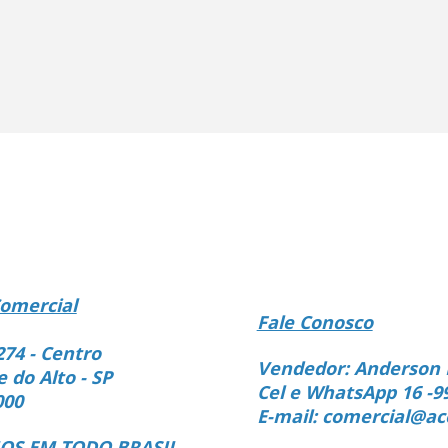
omercial
Fale Conosco
274 - Centro
Vendedor: Anderson 
e do Alto - SP
Cel e WhatsApp 16 -9
000
E-mail: comercial@ac
S EM TODO BRASIL