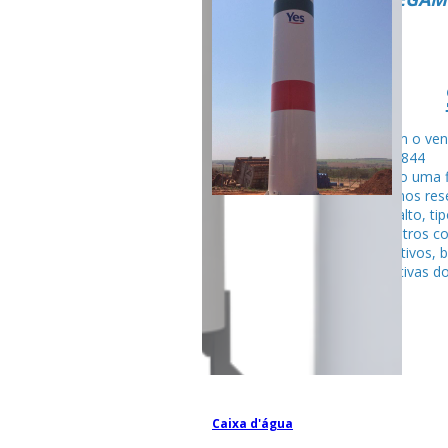
Fale com o ven
99795-284
Seguindo uma f
fabricamos rese
tubular alto, ti
entre outros c
competitivos, 
espectativas do
Caixa d'água