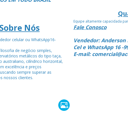
Qu
Equipe altamente capacidada pa
Sobre Nós
Fale Conosco
dedor celular ou WhatsApp16-
Vendedor: Anderson 
4
Cel e WhatsApp 16 -9
ilosofia de negócio simples,
E-mail: comercial@ac
rvatórios metálicos do tipo taça,
po australiano, cilíndrico horizontal,
om excelência e preços
buscando sempre superar as
s nossos clientes.