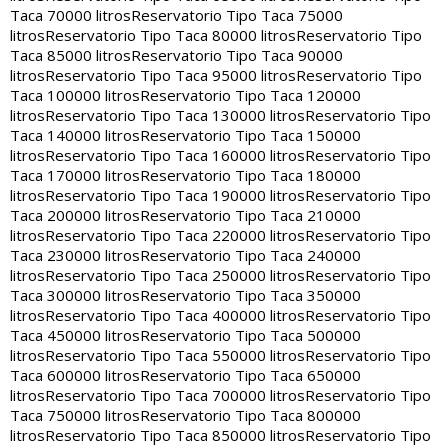
Taca 70000 litros
Reservatorio Tipo Taca 75000
litros
Reservatorio Tipo Taca 80000 litros
Reservatorio Tipo
Taca 85000 litros
Reservatorio Tipo Taca 90000
litros
Reservatorio Tipo Taca 95000 litros
Reservatorio Tipo
Taca 100000 litros
Reservatorio Tipo Taca 120000
litros
Reservatorio Tipo Taca 130000 litros
Reservatorio Tipo
Taca 140000 litros
Reservatorio Tipo Taca 150000
litros
Reservatorio Tipo Taca 160000 litros
Reservatorio Tipo
Taca 170000 litros
Reservatorio Tipo Taca 180000
litros
Reservatorio Tipo Taca 190000 litros
Reservatorio Tipo
Taca 200000 litros
Reservatorio Tipo Taca 210000
litros
Reservatorio Tipo Taca 220000 litros
Reservatorio Tipo
Taca 230000 litros
Reservatorio Tipo Taca 240000
litros
Reservatorio Tipo Taca 250000 litros
Reservatorio Tipo
Taca 300000 litros
Reservatorio Tipo Taca 350000
litros
Reservatorio Tipo Taca 400000 litros
Reservatorio Tipo
Taca 450000 litros
Reservatorio Tipo Taca 500000
litros
Reservatorio Tipo Taca 550000 litros
Reservatorio Tipo
Taca 600000 litros
Reservatorio Tipo Taca 650000
litros
Reservatorio Tipo Taca 700000 litros
Reservatorio Tipo
Taca 750000 litros
Reservatorio Tipo Taca 800000
litros
Reservatorio Tipo Taca 850000 litros
Reservatorio Tipo