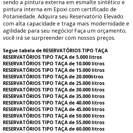
sendo a pintura externa em esmalte sintético e
pintura interna em Epoxi com certificado de
Potaniedade. Adquira seu Reservatório Elevado
com alta capacidade e traga mais modernidade e
agilidade para seu negócio! Faça um orçamento,
você irá se surpreender com nossos preços.
Segue tabela de RESERVATÓRIOS TIPO TAÇA
RESERVATÓRIOS TIPO TAÇA de 5.000 litros
RESERVATÓRIOS TIPO TAÇA de 10.000 litros
RESERVATÓRIOS TIPO TAÇA de 15.000 litros
RESERVATÓRIOS TIPO TAÇA de 20.000litros
RESERVATÓRIOS TIPO TAÇA de 25.000 litros
RESERVATÓRIOS TIPO TAÇA de 30.000 litros
RESERVATÓRIOS TIPO TAÇA de 35.000 litros
RESERVATÓRIOS TIPO TAÇA de 40.000 litros
RESERVATÓRIOS TIPO TAÇA de 45.000 litros
RESERVATÓRIOS TIPO TAÇA de 50.000 litros
RESERVATÓRIOS TIPO TAÇA de 55.000 litros
RESERVATÓRIOS TIPO TAÇA de 60.000 litros