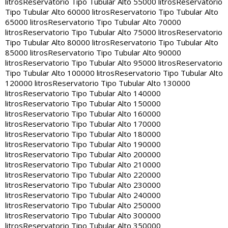
litros
Reservatorio Tipo Tubular Alto 55000 litros
Reservatorio
Tipo Tubular Alto 60000 litros
Reservatorio Tipo Tubular Alto
65000 litros
Reservatorio Tipo Tubular Alto 70000
litros
Reservatorio Tipo Tubular Alto 75000 litros
Reservatorio
Tipo Tubular Alto 80000 litros
Reservatorio Tipo Tubular Alto
85000 litros
Reservatorio Tipo Tubular Alto 90000
litros
Reservatorio Tipo Tubular Alto 95000 litros
Reservatorio
Tipo Tubular Alto 100000 litros
Reservatorio Tipo Tubular Alto
120000 litros
Reservatorio Tipo Tubular Alto 130000
litros
Reservatorio Tipo Tubular Alto 140000
litros
Reservatorio Tipo Tubular Alto 150000
litros
Reservatorio Tipo Tubular Alto 160000
litros
Reservatorio Tipo Tubular Alto 170000
litros
Reservatorio Tipo Tubular Alto 180000
litros
Reservatorio Tipo Tubular Alto 190000
litros
Reservatorio Tipo Tubular Alto 200000
litros
Reservatorio Tipo Tubular Alto 210000
litros
Reservatorio Tipo Tubular Alto 220000
litros
Reservatorio Tipo Tubular Alto 230000
litros
Reservatorio Tipo Tubular Alto 240000
litros
Reservatorio Tipo Tubular Alto 250000
litros
Reservatorio Tipo Tubular Alto 300000
litros
Reservatorio Tipo Tubular Alto 350000