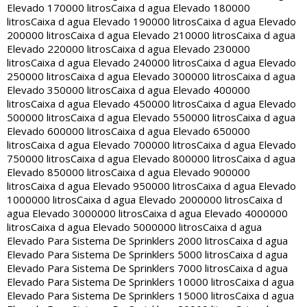
Elevado 170000 litros
Caixa d agua Elevado 180000
litros
Caixa d agua Elevado 190000 litros
Caixa d agua Elevado
200000 litros
Caixa d agua Elevado 210000 litros
Caixa d agua
Elevado 220000 litros
Caixa d agua Elevado 230000
litros
Caixa d agua Elevado 240000 litros
Caixa d agua Elevado
250000 litros
Caixa d agua Elevado 300000 litros
Caixa d agua
Elevado 350000 litros
Caixa d agua Elevado 400000
litros
Caixa d agua Elevado 450000 litros
Caixa d agua Elevado
500000 litros
Caixa d agua Elevado 550000 litros
Caixa d agua
Elevado 600000 litros
Caixa d agua Elevado 650000
litros
Caixa d agua Elevado 700000 litros
Caixa d agua Elevado
750000 litros
Caixa d agua Elevado 800000 litros
Caixa d agua
Elevado 850000 litros
Caixa d agua Elevado 900000
litros
Caixa d agua Elevado 950000 litros
Caixa d agua Elevado
1000000 litros
Caixa d agua Elevado 2000000 litros
Caixa d
agua Elevado 3000000 litros
Caixa d agua Elevado 4000000
litros
Caixa d agua Elevado 5000000 litros
Caixa d agua
Elevado Para Sistema De Sprinklers 2000 litros
Caixa d agua
Elevado Para Sistema De Sprinklers 5000 litros
Caixa d agua
Elevado Para Sistema De Sprinklers 7000 litros
Caixa d agua
Elevado Para Sistema De Sprinklers 10000 litros
Caixa d agua
Elevado Para Sistema De Sprinklers 15000 litros
Caixa d agua