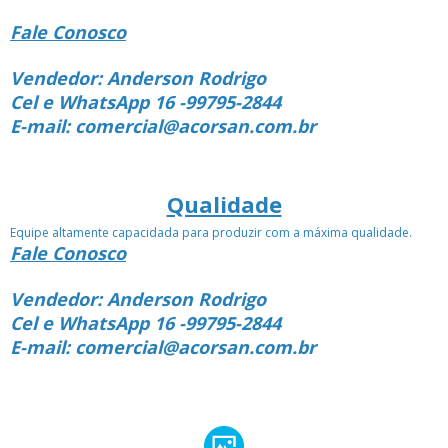
Fale Conosco
Vendedor: Anderson Rodrigo
Cel e WhatsApp 16 -99795-2844
E-mail: comercial@acorsan.com.br
Qualidade
Equipe altamente capacidada para produzir com a máxima qualidade.
Fale Conosco
Vendedor: Anderson Rodrigo
Cel e WhatsApp 16 -99795-2844
E-mail: comercial@acorsan.com.br