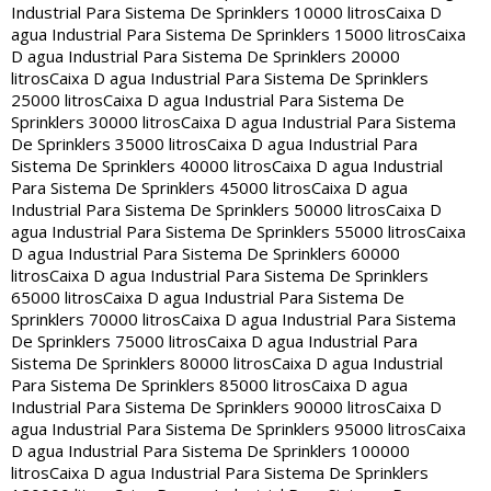
Industrial Para Sistema De Sprinklers 10000 litros
Caixa D
agua Industrial Para Sistema De Sprinklers 15000 litros
Caixa
D agua Industrial Para Sistema De Sprinklers 20000
litros
Caixa D agua Industrial Para Sistema De Sprinklers
25000 litros
Caixa D agua Industrial Para Sistema De
Sprinklers 30000 litros
Caixa D agua Industrial Para Sistema
De Sprinklers 35000 litros
Caixa D agua Industrial Para
Sistema De Sprinklers 40000 litros
Caixa D agua Industrial
Para Sistema De Sprinklers 45000 litros
Caixa D agua
Industrial Para Sistema De Sprinklers 50000 litros
Caixa D
agua Industrial Para Sistema De Sprinklers 55000 litros
Caixa
D agua Industrial Para Sistema De Sprinklers 60000
litros
Caixa D agua Industrial Para Sistema De Sprinklers
65000 litros
Caixa D agua Industrial Para Sistema De
Sprinklers 70000 litros
Caixa D agua Industrial Para Sistema
De Sprinklers 75000 litros
Caixa D agua Industrial Para
Sistema De Sprinklers 80000 litros
Caixa D agua Industrial
Para Sistema De Sprinklers 85000 litros
Caixa D agua
Industrial Para Sistema De Sprinklers 90000 litros
Caixa D
agua Industrial Para Sistema De Sprinklers 95000 litros
Caixa
D agua Industrial Para Sistema De Sprinklers 100000
litros
Caixa D agua Industrial Para Sistema De Sprinklers