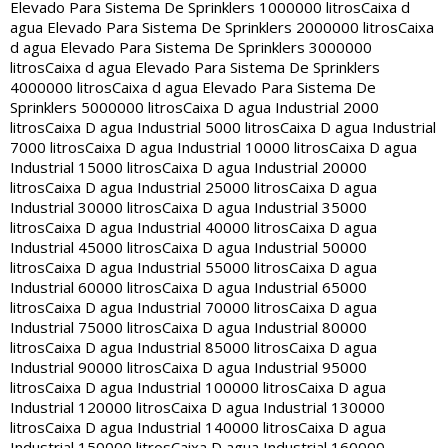
Elevado Para Sistema De Sprinklers 1000000 litros
Caixa d
agua Elevado Para Sistema De Sprinklers 2000000 litros
Caixa
d agua Elevado Para Sistema De Sprinklers 3000000
litros
Caixa d agua Elevado Para Sistema De Sprinklers
4000000 litros
Caixa d agua Elevado Para Sistema De
Sprinklers 5000000 litros
Caixa D agua Industrial 2000
litros
Caixa D agua Industrial 5000 litros
Caixa D agua Industrial
7000 litros
Caixa D agua Industrial 10000 litros
Caixa D agua
Industrial 15000 litros
Caixa D agua Industrial 20000
litros
Caixa D agua Industrial 25000 litros
Caixa D agua
Industrial 30000 litros
Caixa D agua Industrial 35000
litros
Caixa D agua Industrial 40000 litros
Caixa D agua
Industrial 45000 litros
Caixa D agua Industrial 50000
litros
Caixa D agua Industrial 55000 litros
Caixa D agua
Industrial 60000 litros
Caixa D agua Industrial 65000
litros
Caixa D agua Industrial 70000 litros
Caixa D agua
Industrial 75000 litros
Caixa D agua Industrial 80000
litros
Caixa D agua Industrial 85000 litros
Caixa D agua
Industrial 90000 litros
Caixa D agua Industrial 95000
litros
Caixa D agua Industrial 100000 litros
Caixa D agua
Industrial 120000 litros
Caixa D agua Industrial 130000
litros
Caixa D agua Industrial 140000 litros
Caixa D agua
Industrial 150000 litros
Caixa D agua Industrial 160000