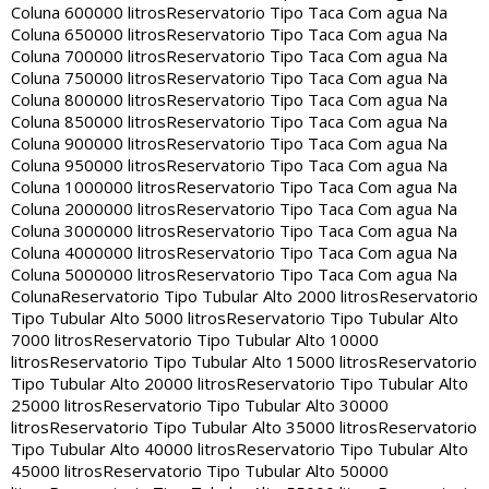
Coluna 600000 litros
Reservatorio Tipo Taca Com agua Na
Coluna 650000 litros
Reservatorio Tipo Taca Com agua Na
Coluna 700000 litros
Reservatorio Tipo Taca Com agua Na
Coluna 750000 litros
Reservatorio Tipo Taca Com agua Na
Coluna 800000 litros
Reservatorio Tipo Taca Com agua Na
Coluna 850000 litros
Reservatorio Tipo Taca Com agua Na
Coluna 900000 litros
Reservatorio Tipo Taca Com agua Na
Coluna 950000 litros
Reservatorio Tipo Taca Com agua Na
Coluna 1000000 litros
Reservatorio Tipo Taca Com agua Na
Coluna 2000000 litros
Reservatorio Tipo Taca Com agua Na
Coluna 3000000 litros
Reservatorio Tipo Taca Com agua Na
Coluna 4000000 litros
Reservatorio Tipo Taca Com agua Na
Coluna 5000000 litros
Reservatorio Tipo Taca Com agua Na
Coluna
Reservatorio Tipo Tubular Alto 2000 litros
Reservatorio
Tipo Tubular Alto 5000 litros
Reservatorio Tipo Tubular Alto
7000 litros
Reservatorio Tipo Tubular Alto 10000
litros
Reservatorio Tipo Tubular Alto 15000 litros
Reservatorio
Tipo Tubular Alto 20000 litros
Reservatorio Tipo Tubular Alto
25000 litros
Reservatorio Tipo Tubular Alto 30000
litros
Reservatorio Tipo Tubular Alto 35000 litros
Reservatorio
Tipo Tubular Alto 40000 litros
Reservatorio Tipo Tubular Alto
45000 litros
Reservatorio Tipo Tubular Alto 50000