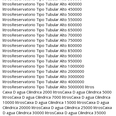
litros
Reservatorio Tipo Tubular Alto 400000
litros
Reservatorio Tipo Tubular Alto 450000
litros
Reservatorio Tipo Tubular Alto 500000
litros
Reservatorio Tipo Tubular Alto 550000
litros
Reservatorio Tipo Tubular Alto 600000
litros
Reservatorio Tipo Tubular Alto 650000
litros
Reservatorio Tipo Tubular Alto 700000
litros
Reservatorio Tipo Tubular Alto 750000
litros
Reservatorio Tipo Tubular Alto 800000
litros
Reservatorio Tipo Tubular Alto 850000
litros
Reservatorio Tipo Tubular Alto 900000
litros
Reservatorio Tipo Tubular Alto 950000
litros
Reservatorio Tipo Tubular Alto 1000000
litros
Reservatorio Tipo Tubular Alto 2000000
litros
Reservatorio Tipo Tubular Alto 3000000
litros
Reservatorio Tipo Tubular Alto 4000000
litros
Reservatorio Tipo Tubular Alto 5000000 litros
Caixa D agua Cilindrica 2000 litros
Caixa D agua Cilindrica 5000
litros
Caixa D agua Cilindrica 7000 litros
Caixa D agua Cilindrica
10000 litros
Caixa D agua Cilindrica 15000 litros
Caixa D agua
Cilindrica 20000 litros
Caixa D agua Cilindrica 25000 litros
Caixa
D agua Cilindrica 30000 litros
Caixa D agua Cilindrica 35000