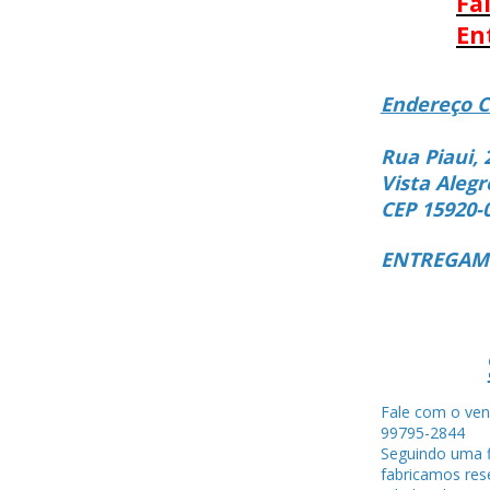
Fa
En
Endereço C
Rua Piaui, 
Vista Alegr
CEP 15920-
ENTREGAMO
Fale com o ven
99795-284
Seguindo uma f
fabricamos rese