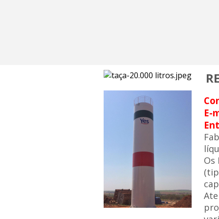
R
Co
E-m
Ent
Fa
líq
Os
(ti
cap
Ate
pro