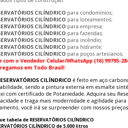
iados tipos de construção.
SERVATÓRIOS CILÍNDRICO
para condomínios;
SERVATÓRIOS CILÍNDRICO
para loteamentos;
SERVATÓRIOS CILÍNDRICO
para empresa;
SERVATÓRIOS CILÍNDRICO
para fazendas;
SERVATÓRIOS CILÍNDRICO
para incêndio;
SERVATÓRIOS CILÍNDRICO
para hidrante;
SERVATÓRIOS CILÍNDRICO
para poços artesianos;
e com o Vendedor Celular/WhatsApp (16) 99795-28
regamos em Todo Brasil!
ESERVATÓRIOS CILÍNDRICO
é feito em aço carbon
abilidade, sendo a pintura externa em esmalte sinté
xi com certificado de Potaniedade. Adquira seu Res
acidade e traga mais modernidade e agilidade para
amento, você irá se surpreender com nossos preços
ue tabela de RESERVATÓRIOS CILÍNDRICO
ERVATÓRIOS CILÍNDRICO de 5.000 litros