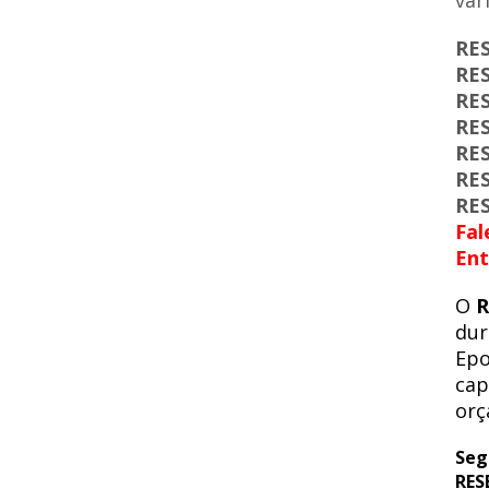
var
RE
RE
RE
RE
RE
RE
RE
Fal
Ent
O
R
dur
Epo
cap
orç
Seg
RES