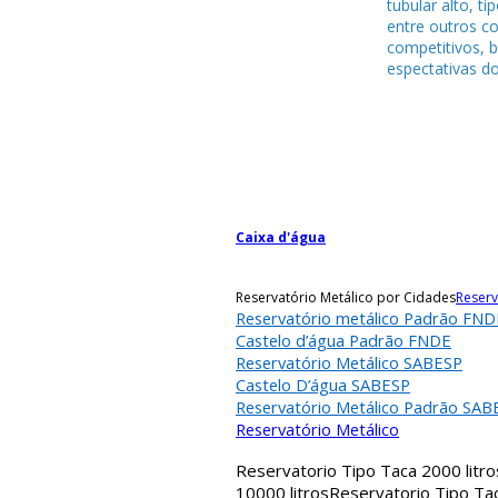
tubular alto, ti
entre outros c
competitivos, 
espectativas do
Caixa d'água
Reservatório Metálico por Cidades
Reserv
Reservatório metálico Padrão FND
Castelo d’água Padrão FNDE
Reservatório Metálico SABESP
Castelo D’água SABESP
Reservatório Metálico Padrão SAB
Reservatório Metálico
Reservatorio Tipo Taca 2000 litro
10000 litros
Reservatorio Tipo Tac