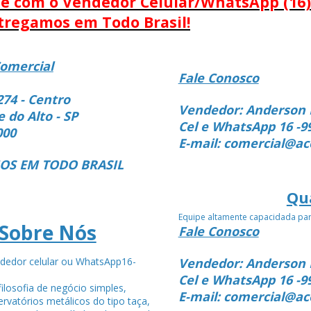
le com o Vendedor Celular/WhatsApp (16)
tregamos em Todo Brasil!
omercial
Fale Conosco
274 - Centro
Vendedor: Anderson 
e do Alto - SP
Cel e WhatsApp 16 -9
000
E-mail: comercial@ac
S EM TODO BRASIL
Qu
Equipe altamente capacidada pa
Sobre Nós
Fale Conosco
dedor celular ou WhatsApp16-
Vendedor: Anderson 
4
Cel e WhatsApp 16 -9
ilosofia de negócio simples,
E-mail: comercial@ac
rvatórios metálicos do tipo taça,