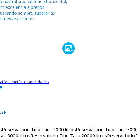
po australiano, cilíndrico horizontal,
om excelência e preços
buscando sempre superar as
s nossos clientes.
atório metálico por cidades
E
ESP
s
Reservatorio Tipo Taca 5000 litros
Reservatorio Tipo Taca 7000 
a 15000 litros
Reservatorio Tipo Taca 20000 litros
Reservatorio