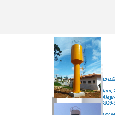
Endereço C
Rua Piaui, 
Vista Alegr
CEP 15920-
ENTREGAMO