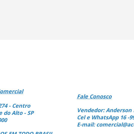
omercial
Fale Conosco
274 - Centro
Vendedor: Anderson 
e do Alto - SP
Cel e WhatsApp 16 -9
000
E-mail: comercial@ac
S EM TODO BRASIL