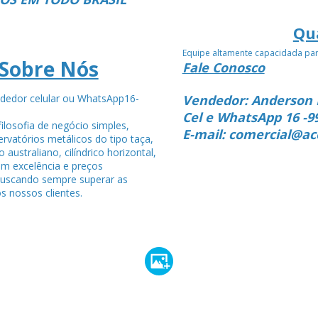
Qu
Equipe altamente capacidada pa
Sobre Nós
Fale Conosco
dedor celular ou WhatsApp16-
Vendedor: Anderson 
4
Cel e WhatsApp 16 -9
ilosofia de negócio simples,
E-mail: comercial@ac
rvatórios metálicos do tipo taça,
po australiano, cilíndrico horizontal,
om excelência e preços
buscando sempre superar as
s nossos clientes.