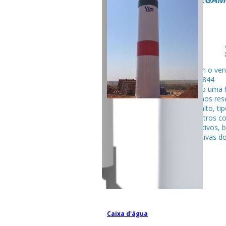
Fale com o ven
99795-284
Seguindo uma f
fabricamos rese
tubular alto, ti
entre outros c
competitivos, 
espectativas do
Caixa d'água