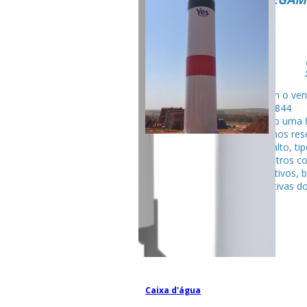
Fale com o ven
99795-284
Seguindo uma f
fabricamos rese
tubular alto, ti
entre outros c
competitivos, 
espectativas do
Caixa d'água