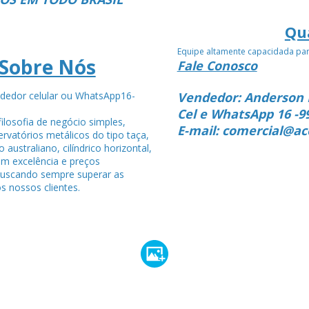
Qu
Equipe altamente capacidada pa
Sobre Nós
Fale Conosco
dedor celular ou WhatsApp16-
Vendedor: Anderson 
4
Cel e WhatsApp 16 -9
ilosofia de negócio simples,
E-mail: comercial@ac
rvatórios metálicos do tipo taça,
po australiano, cilíndrico horizontal,
om excelência e preços
buscando sempre superar as
s nossos clientes.