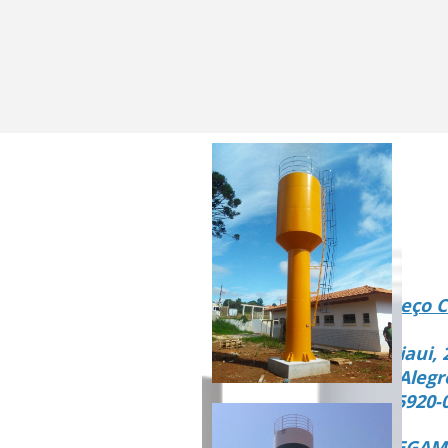
Endereço C
Rua Piaui, 
Vista Alegr
CEP 15920-
ENTREGAMO