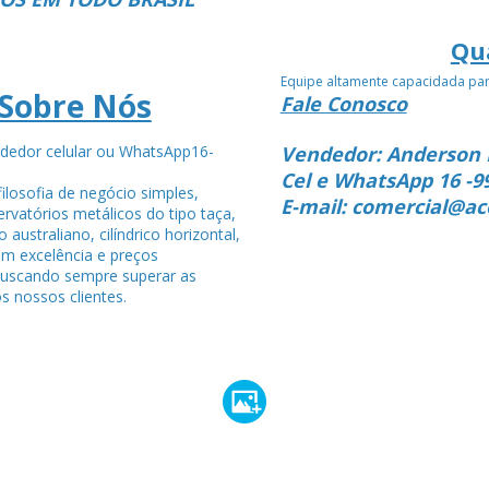
Qu
Equipe altamente capacidada pa
Sobre Nós
Fale Conosco
dedor celular ou WhatsApp16-
Vendedor: Anderson 
4
Cel e WhatsApp 16 -9
ilosofia de negócio simples,
E-mail: comercial@ac
rvatórios metálicos do tipo taça,
po australiano, cilíndrico horizontal,
om excelência e preços
buscando sempre superar as
s nossos clientes.