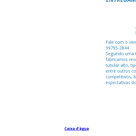
Fale com o ven
99795-284
Seguindo uma f
fabricamos rese
tubular alto, ti
entre outros c
competitivos, 
espectativas do
Caixa d'água