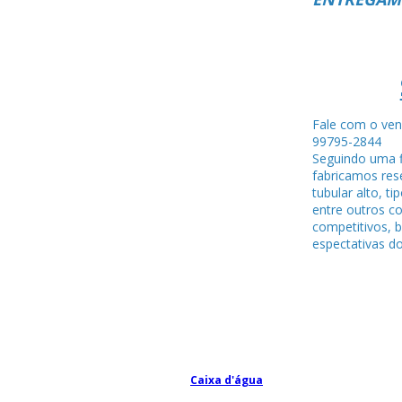
Fale com o ven
99795-284
Seguindo uma f
fabricamos rese
tubular alto, ti
entre outros c
competitivos, 
espectativas do
Caixa d'água