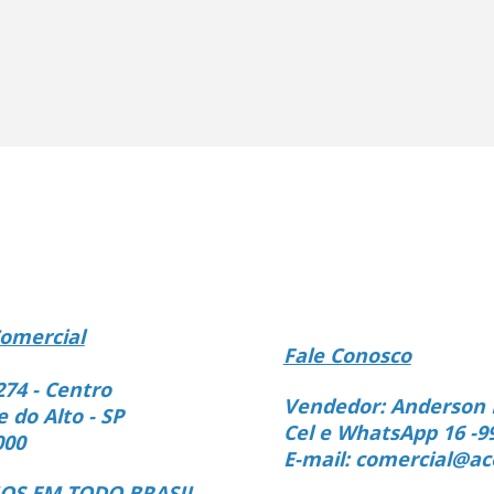
omercial
Fale Conosco
274 - Centro
Vendedor: Anderson 
e do Alto - SP
Cel e WhatsApp 16 -9
000
E-mail: comercial@ac
S EM TODO BRASIL