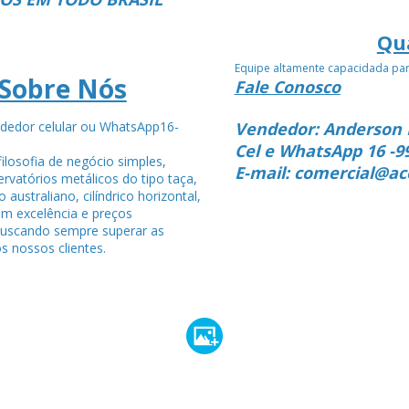
Qu
Equipe altamente capacidada pa
Sobre Nós
Fale Conosco
dedor celular ou WhatsApp16-
Vendedor: Anderson 
4
Cel e WhatsApp 16 -9
ilosofia de negócio simples,
E-mail: comercial@ac
rvatórios metálicos do tipo taça,
po australiano, cilíndrico horizontal,
om excelência e preços
buscando sempre superar as
s nossos clientes.