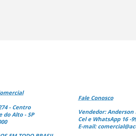
omercial
Fale Conosco
274 - Centro
Vendedor: Anderson 
e do Alto - SP
Cel e WhatsApp 16 -9
000
E-mail: comercial@ac
S EM TODO BRASIL