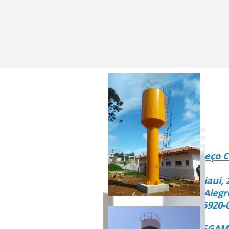
Endereço C
Rua Piaui, 
Vista Alegr
CEP 15920-
ENTREGAMO