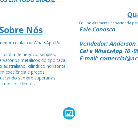
Qu
Equipe altamente capacidada pa
Sobre Nós
Fale Conosco
dedor celular ou WhatsApp16-
Vendedor: Anderson 
4
Cel e WhatsApp 16 -9
ilosofia de negócio simples,
E-mail: comercial@ac
rvatórios metálicos do tipo taça,
po australiano, cilíndrico horizontal,
om excelência e preços
buscando sempre superar as
s nossos clientes.