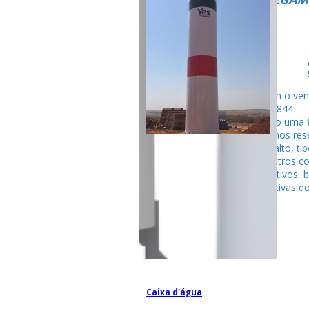
Fale com o ven
99795-284
Seguindo uma f
fabricamos rese
tubular alto, ti
entre outros c
competitivos, 
espectativas do
Caixa d'água