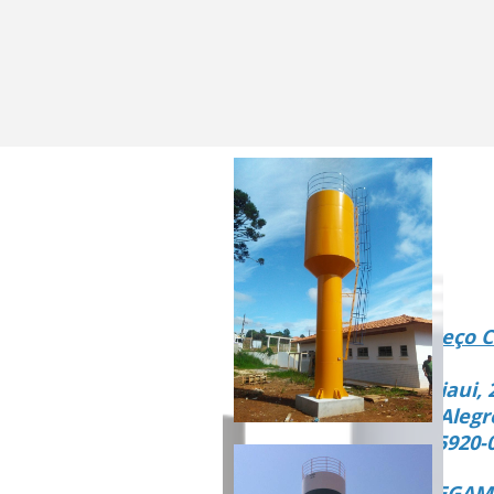
Endereço C
Rua Piaui, 
Vista Alegr
CEP 15920-
ENTREGAMO