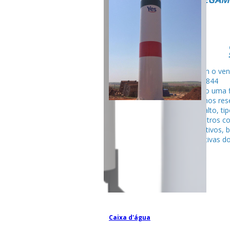
Fale com o ven
99795-284
Seguindo uma f
fabricamos rese
tubular alto, ti
entre outros c
competitivos, 
espectativas do
Caixa d'água