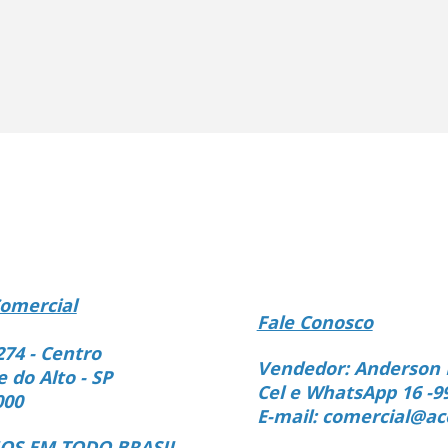
omercial
Fale Conosco
274 - Centro
Vendedor: Anderson 
e do Alto - SP
Cel e WhatsApp 16 -9
000
E-mail: comercial@ac
S EM TODO BRASIL