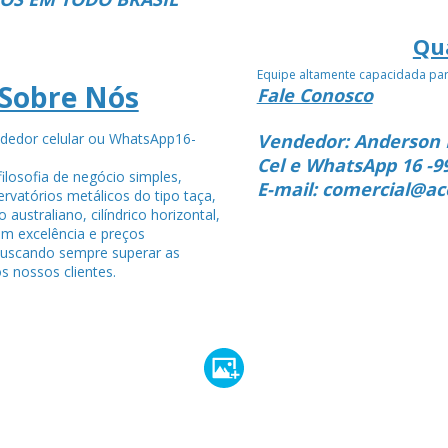
Qu
Equipe altamente capacidada pa
Sobre Nós
Fale Conosco
dedor celular ou WhatsApp16-
Vendedor: Anderson 
4
Cel e WhatsApp 16 -9
ilosofia de negócio simples,
E-mail: comercial@ac
rvatórios metálicos do tipo taça,
po australiano, cilíndrico horizontal,
om excelência e preços
buscando sempre superar as
s nossos clientes.