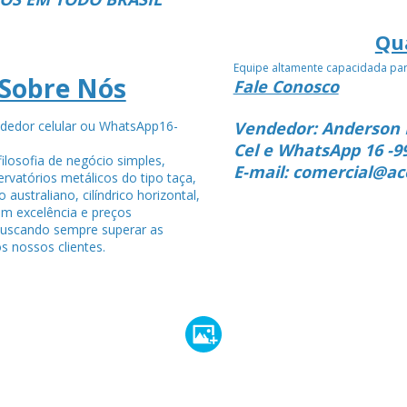
Qu
Equipe altamente capacidada pa
Sobre Nós
Fale Conosco
dedor celular ou WhatsApp16-
Vendedor: Anderson 
4
Cel e WhatsApp 16 -9
ilosofia de negócio simples,
E-mail: comercial@ac
rvatórios metálicos do tipo taça,
po australiano, cilíndrico horizontal,
om excelência e preços
buscando sempre superar as
s nossos clientes.