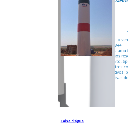
Fale com o ven
99795-284
Seguindo uma f
fabricamos rese
tubular alto, ti
entre outros c
competitivos, 
espectativas do
Caixa d'água