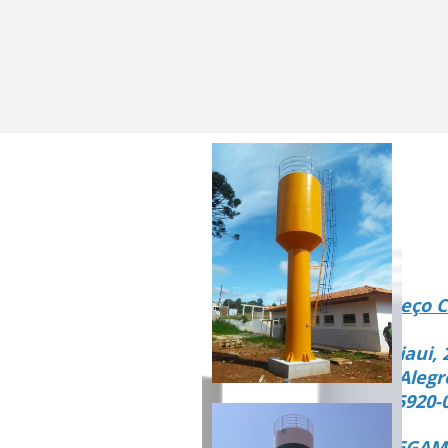
Endereço C
Rua Piaui, 
Vista Alegr
CEP 15920-
ENTREGAMO