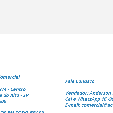
omercial
Fale Conosco
274 - Centro
Vendedor: Anderson 
e do Alto - SP
Cel e WhatsApp 16 -9
000
E-mail: comercial@ac
S EM TODO BRASIL