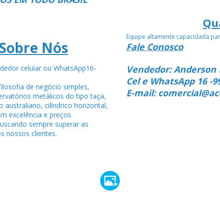
Qu
Equipe altamente capacidada pa
Sobre Nós
Fale Conosco
dedor celular ou WhatsApp16-
Vendedor: Anderson 
4
Cel e WhatsApp 16 -9
ilosofia de negócio simples,
E-mail: comercial@ac
rvatórios metálicos do tipo taça,
po australiano, cilíndrico horizontal,
om excelência e preços
buscando sempre superar as
s nossos clientes.