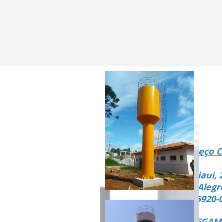
Endereço C
Rua Piaui, 
Vista Alegr
CEP 15920-
ENTREGAMO