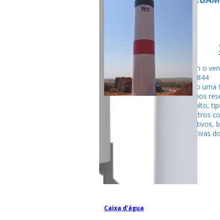
Fale com o ven
99795-284
Seguindo uma f
fabricamos rese
tubular alto, ti
entre outros c
competitivos, 
espectativas do
Caixa d'água