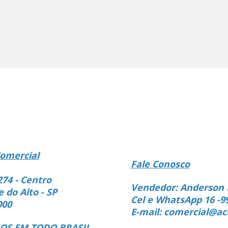
omercial
Fale Conosco
274 - Centro
Vendedor: Anderson 
e do Alto - SP
Cel e WhatsApp 16 -9
000
E-mail: comercial@ac
S EM TODO BRASIL