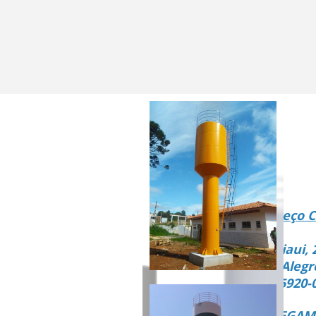
Endereço C
Rua Piaui, 
Vista Alegr
CEP 15920-
ENTREGAMO