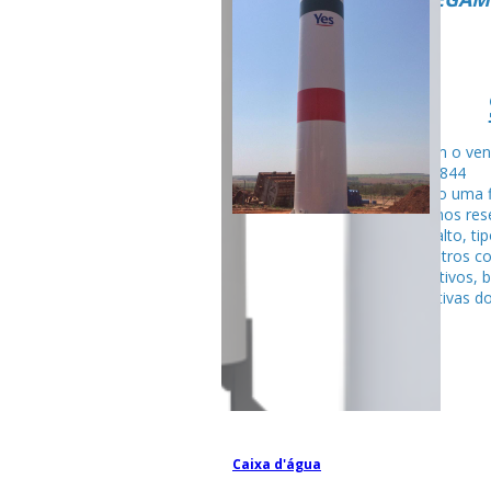
Fale com o ven
99795-284
Seguindo uma f
fabricamos rese
tubular alto, ti
entre outros c
competitivos, 
espectativas do
Caixa d'água