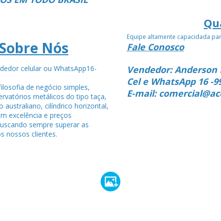
Qu
Equipe altamente capacidada pa
Sobre Nós
Fale Conosco
dedor celular ou WhatsApp16-
Vendedor: Anderson 
4
Cel e WhatsApp 16 -9
ilosofia de negócio simples,
E-mail: comercial@ac
rvatórios metálicos do tipo taça,
po australiano, cilíndrico horizontal,
om excelência e preços
buscando sempre superar as
s nossos clientes.