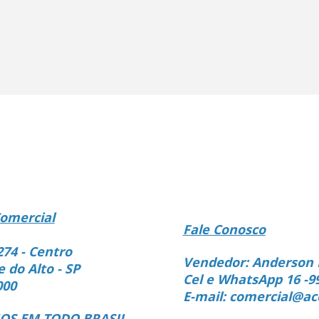
omercial
Fale Conosco
274 - Centro
Vendedor: Anderson 
e do Alto - SP
Cel e WhatsApp 16 -9
000
E-mail: comercial@ac
S EM TODO BRASIL