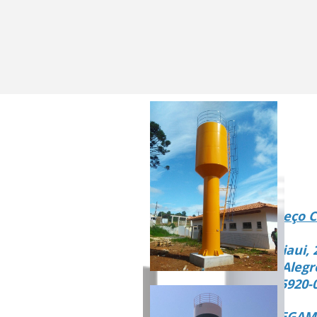
Endereço C
Rua Piaui, 
Vista Alegr
CEP 15920-
ENTREGAMO