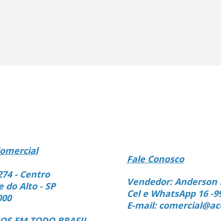
omercial
Fale Conosco
274 - Centro
Vendedor: Anderson 
e do Alto - SP
Cel e WhatsApp 16 -9
000
E-mail: comercial@ac
S EM TODO BRASIL