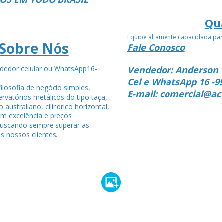
Qu
Equipe altamente capacidada pa
Sobre Nós
Fale Conosco
dedor celular ou WhatsApp16-
Vendedor: Anderson 
4
Cel e WhatsApp 16 -9
ilosofia de negócio simples,
E-mail: comercial@ac
rvatórios metálicos do tipo taça,
po australiano, cilíndrico horizontal,
om excelência e preços
buscando sempre superar as
s nossos clientes.