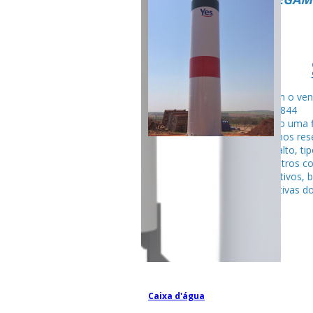
Fale com o ven
99795-284
Seguindo uma f
fabricamos rese
tubular alto, ti
entre outros c
competitivos, 
espectativas do
Caixa d'água