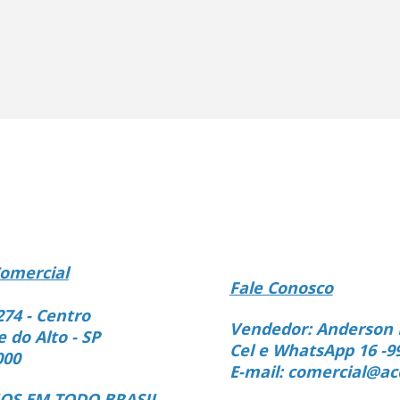
omercial
Fale Conosco
274 - Centro
Vendedor: Anderson 
e do Alto - SP
Cel e WhatsApp 16 -9
000
E-mail: comercial@ac
S EM TODO BRASIL