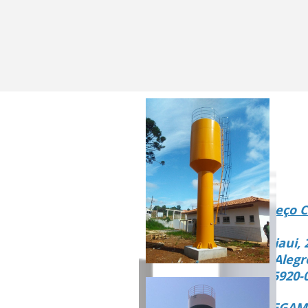
Endereço C
Rua Piaui, 
Vista Alegr
CEP 15920-
ENTREGAMO