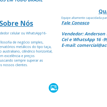
Qu
Equipe altamente capacidada pa
Sobre Nós
Fale Conosco
dedor celular ou WhatsApp16-
Vendedor: Anderson 
4
Cel e WhatsApp 16 -9
ilosofia de negócio simples,
E-mail: comercial@ac
rvatórios metálicos do tipo taça,
po australiano, cilíndrico horizontal,
om excelência e preços
buscando sempre superar as
s nossos clientes.