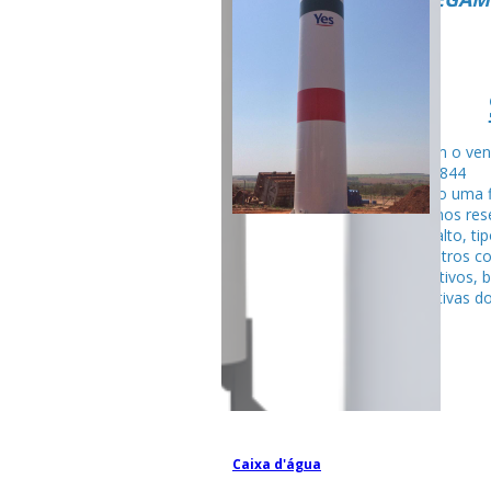
Fale com o ven
99795-284
Seguindo uma f
fabricamos rese
tubular alto, ti
entre outros c
competitivos, 
espectativas do
Caixa d'água