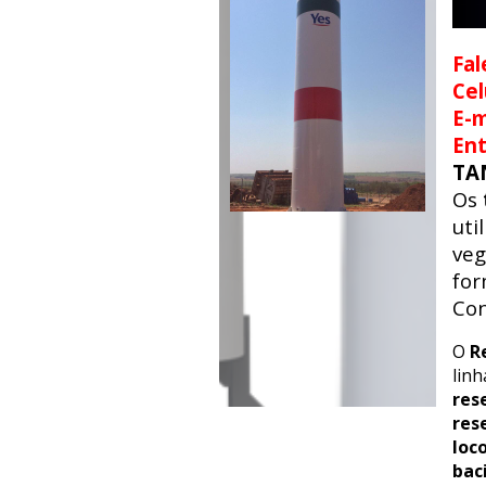
Fal
Cel
E-m
En
TA
Os
uti
veg
for
Con
O
R
lin
res
res
loc
bac