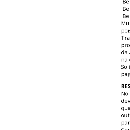
Beb
Beb
Beb
Mui
poi
Tra
pro
da 
na 
Sol
pag
RE
No
dev
qua
out
par
Con