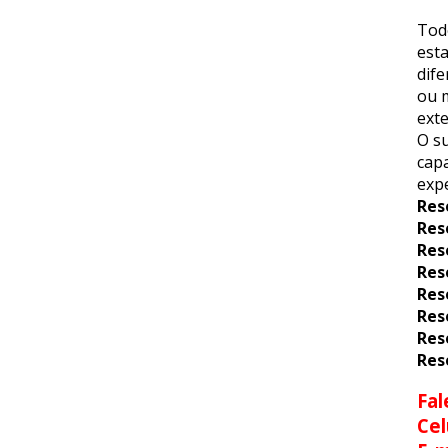
Tod
esta
dif
ou m
exte
O su
capa
expe
Res
Res
Res
Res
Res
Res
Res
Res
Fal
Cel