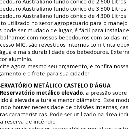
edouro Australiano fundo cônico de 2.600 Litros
edouro Australiano fundo cônico de 3.500 Litros
edouro Australiano fundo cônico de 4.300 Litros
to utilizado no setor agropecuário para o manejo 
s pode ser mudado de lugar, é fácil para instalar e
balhamos com nossos bebedouros com soldas int
cesso MIG, são revestidos internos com tinta epó
água e mais durabilidade dos bebedouros. Externo
cor alumínio.
icite agora mesmo seu orçamento, e confira nossa
amento e o frete para sua cidade!
SERVATÓRIO METÁLICO CASTELO D
ÁGUA
'
Reservatório metálico elevado
, a pressão sobre
ido à elevada altura e menor diâmetro. Este mode
ndo houver necessidade de divisões internas, ca
ras características. Pode ser utilizado na área indus
a reserva de incêndio.
heça mais sobre os reservatórios metálicos castel