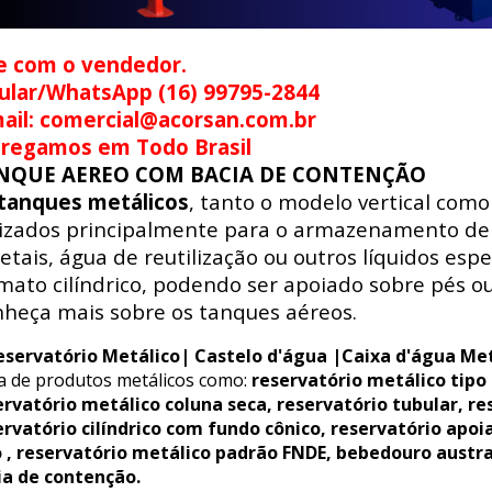
e com o vendedor.
ular/WhatsApp (16) 99795-2844
ail: comercial@acorsan.com.br
tregamos em Todo Brasil
NQUE AEREO COM BACIA DE CONTENÇÃO
tanques metálicos
, tanto o modelo vertical como
lizados principalmente para o armazenamento de 
etais, água de reutilização ou outros líquidos esp
mato cilíndrico, podendo ser apoiado sobre pés ou
heça mais sobre os tanques aéreos.
eservatório Metálico| Castelo d'água |Caixa d'água Met
ha de produtos metálicos como:
reservatório metálico tipo
ervatório metálico coluna seca, reservatório tubular, re
ervatório cilíndrico com fundo cônico, reservatório apoi
o , reservatório metálico padrão FNDE, bebedouro austr
ia de contenção.