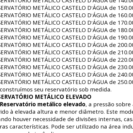
SERVATÓRIO METÁLICO CASTELO D
ÁGUA de
140.00
'
SERVATÓRIO METÁLICO CASTELO D
ÁGUA de
150.00
'
SERVATÓRIO METÁLICO CASTELO D
ÁGUA de
160.00
'
SERVATÓRIO METÁLICO CASTELO D
ÁGUA de
170.00
'
SERVATÓRIO METÁLICO CASTELO D
ÁGUA de
180.00
'
SERVATÓRIO METÁLICO CASTELO D
ÁGUA de
190.00
'
SERVATÓRIO METÁLICO CASTELO D
ÁGUA de
200.00
'
SERVATÓRIO METÁLICO CASTELO D
ÁGUA de
210.00
'
SERVATÓRIO METÁLICO CASTELO D
ÁGUA de
220.00
'
SERVATÓRIO METÁLICO CASTELO D
ÁGUA de
230.00
'
SERVATÓRIO METÁLICO CASTELO D
ÁGUA de
240.00
'
SERVATÓRIO METÁLICO CASTELO D
ÁGUA de
250.00
'
construímos seu reservatório sob medida.
SERVATÓRIO METÁLICO ELEVADO
Reservatório metálico elevado
, a pressão sobre
ido à elevada altura e menor diâmetro. Este mode
ndo houver necessidade de divisões internas, ca
ras características. Pode ser utilizado na área indus