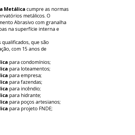
a Metálica
cumpre as normas
rvatórios metálicos. O
eamento Abrasivo com granalha
as na superfície interna e
 qualificados, que são
ação, com 15 anos de
lica
para condomínios;
lica
para loteamentos;
lica
para empresa;
lica
para fazendas;
lica
para incêndio;
lica
para hidrante;
lica
para poços artesianos;
lica
para projeto FNDE;