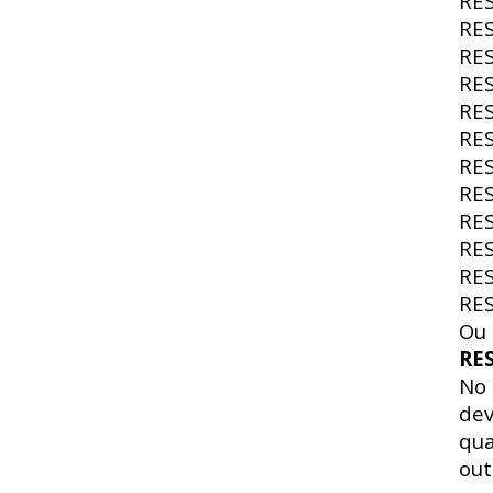
RE
RE
RE
RE
RE
RE
RE
RE
RE
RE
RE
RE
Ou 
RE
No
dev
qua
out