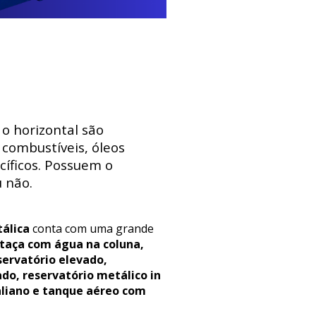
 o horizontal são
combustíveis, óleos
ecíficos. Possuem o
 não.
álica
conta com uma grande
 taça com água na coluna,
servatório elevado,
ado, reservatório metálico in
aliano e tanque aéreo com