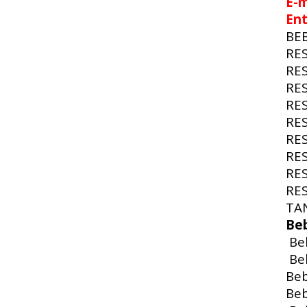
E-m
En
BE
RE
RE
RE
RE
RE
RE
RE
RE
RE
TA
Be
Beb
Beb
Beb
Beb