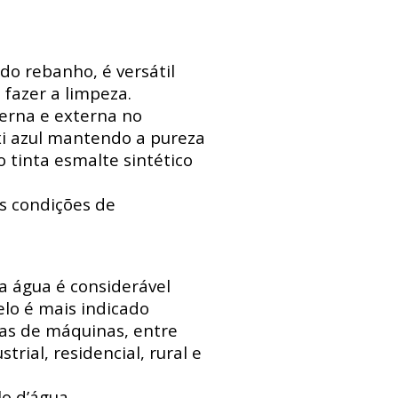
do rebanho, é versátil
 fazer a limpeza.
erna e externa no
xi azul mantendo a pureza
 tinta esmalte sintético
s condições de
 a água é considerável
lo é mais indicado
sas de máquinas, entre
trial, residencial, rural e
o d’água.