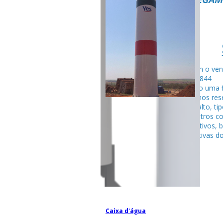
Fale com o ven
99795-284
Seguindo uma f
fabricamos rese
tubular alto, ti
entre outros c
competitivos, 
espectativas do
Caixa d'água