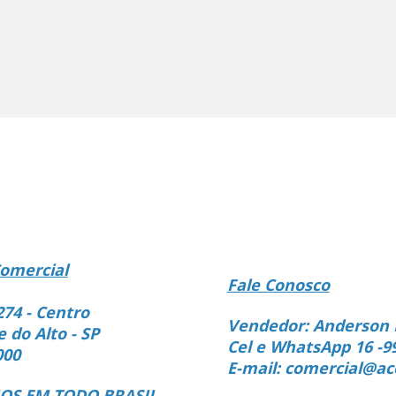
omercial
Fale Conosco
274 - Centro
Vendedor: Anderson 
e do Alto - SP
Cel e WhatsApp 16 -9
000
E-mail: comercial@ac
S EM TODO BRASIL