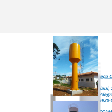
Endereço C
Rua Piaui, 
Vista Alegr
CEP 15920-
ENTREGAMO