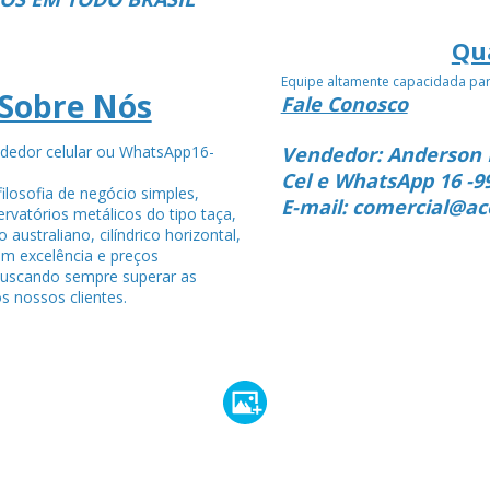
Qu
Equipe altamente capacidada pa
Sobre Nós
Fale Conosco
dedor celular ou WhatsApp16-
Vendedor: Anderson 
4
Cel e WhatsApp 16 -9
ilosofia de negócio simples,
E-mail: comercial@ac
rvatórios metálicos do tipo taça,
po australiano, cilíndrico horizontal,
om excelência e preços
buscando sempre superar as
s nossos clientes.