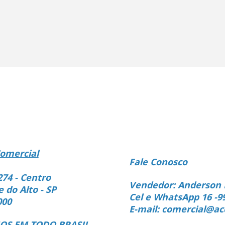
omercial
Fale Conosco
274 - Centro
Vendedor: Anderson 
e do Alto - SP
Cel e WhatsApp 16 -9
000
E-mail: comercial@ac
S EM TODO BRASIL