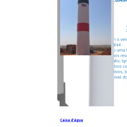
Fale com o ven
99795-284
Seguindo uma f
fabricamos rese
tubular alto, ti
entre outros c
competitivos, 
espectativas do
Caixa d'água