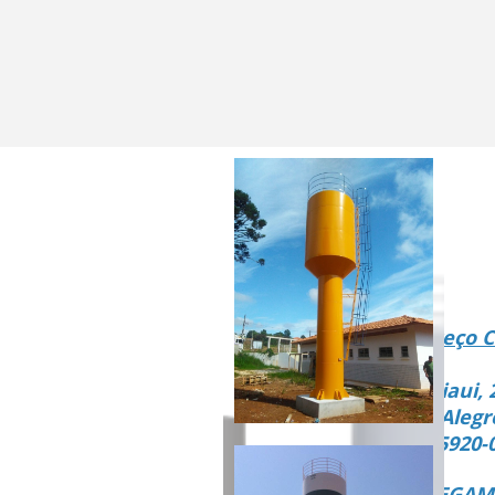
Endereço C
Rua Piaui, 
Vista Alegr
CEP 15920-
ENTREGAMO