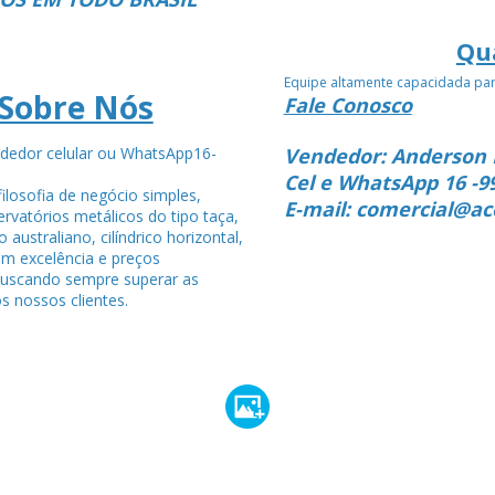
Qu
Equipe altamente capacidada pa
Sobre Nós
Fale Conosco
dedor celular ou WhatsApp16-
Vendedor: Anderson 
4
Cel e WhatsApp 16 -9
ilosofia de negócio simples,
E-mail: comercial@ac
rvatórios metálicos do tipo taça,
po australiano, cilíndrico horizontal,
om excelência e preços
buscando sempre superar as
s nossos clientes.