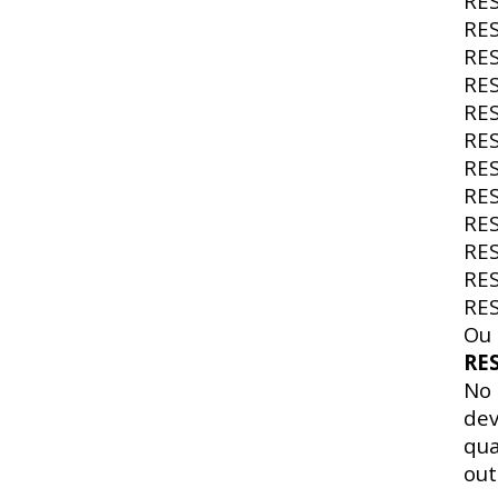
RE
RE
RE
RE
RE
RE
RE
RE
RE
RE
RE
RE
Ou 
RE
No
dev
qua
out