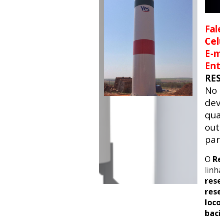
Fal
Cel
E-m
En
RE
No
dev
qua
out
par
O
R
lin
res
res
loc
bac