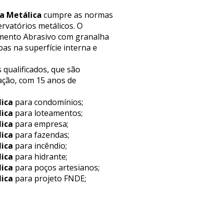
a Metálica
cumpre as normas
rvatórios metálicos. O
eamento Abrasivo com granalha
as na superfície interna e
 qualificados, que são
ação, com 15 anos de
lica
para condomínios;
lica
para loteamentos;
lica
para empresa;
lica
para fazendas;
lica
para incêndio;
lica
para hidrante;
lica
para poços artesianos;
lica
para projeto FNDE;