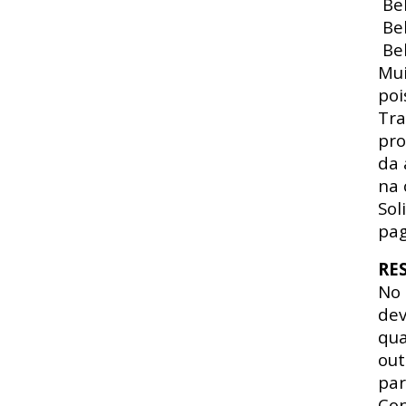
Beb
Beb
Beb
Mui
poi
Tra
pro
da 
na 
Sol
pag
RE
No
dev
qua
out
par
Con