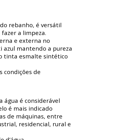
do rebanho, é versátil
 fazer a limpeza.
erna e externa no
xi azul mantendo a pureza
 tinta esmalte sintético
s condições de
 a água é considerável
lo é mais indicado
sas de máquinas, entre
trial, residencial, rural e
o d’água.