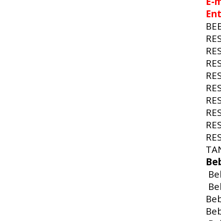
E-m
En
BE
RE
RE
RE
RE
RE
RE
RE
RE
RE
TA
Be
Beb
Beb
Beb
Beb