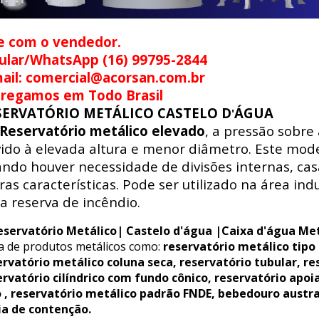
e com o vendedor.
ular/WhatsApp (16) 99795-2844
ail: comercial@acorsan.com.br
tregamos em Todo Brasil
SERVATÓRIO METÁLICO CASTELO D
ÁGUA
'
Reservatório metálico elevado
, a pressão sobre
ido à elevada altura e menor diâmetro. Este mode
ndo houver necessidade de divisões internas, ca
ras características. Pode ser utilizado na área indus
a reserva de incêndio.
eservatório Metálico| Castelo d'água |Caixa d'água Met
ha de produtos metálicos como:
reservatório metálico tipo
ervatório metálico coluna seca, reservatório tubular, re
ervatório cilíndrico com fundo cônico, reservatório apoi
o , reservatório metálico padrão FNDE, bebedouro austr
ia de contenção.