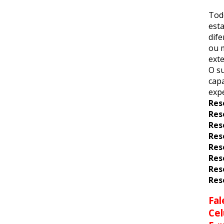
Tod
esta
dif
ou m
exte
O su
capa
expe
Res
Res
Res
Res
Res
Res
Res
Res
Fal
Cel