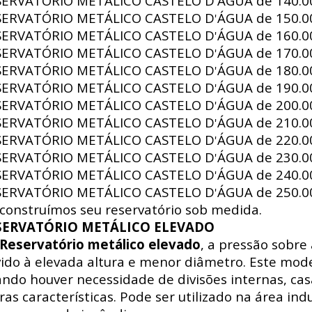
SERVATÓRIO METÁLICO CASTELO D
ÁGUA de
140.00
'
SERVATÓRIO METÁLICO CASTELO D
ÁGUA de
150.00
'
SERVATÓRIO METÁLICO CASTELO D
ÁGUA de
160.00
'
SERVATÓRIO METÁLICO CASTELO D
ÁGUA de
170.00
'
SERVATÓRIO METÁLICO CASTELO D
ÁGUA de
180.00
'
SERVATÓRIO METÁLICO CASTELO D
ÁGUA de
190.00
'
SERVATÓRIO METÁLICO CASTELO D
ÁGUA de
200.00
'
SERVATÓRIO METÁLICO CASTELO D
ÁGUA de
210.00
'
SERVATÓRIO METÁLICO CASTELO D
ÁGUA de
220.00
'
SERVATÓRIO METÁLICO CASTELO D
ÁGUA de
230.00
'
SERVATÓRIO METÁLICO CASTELO D
ÁGUA de
240.00
'
SERVATÓRIO METÁLICO CASTELO D
ÁGUA de
250.00
'
construímos seu reservatório sob medida.
SERVATÓRIO METÁLICO ELEVADO
Reservatório metálico elevado
, a pressão sobre
ido à elevada altura e menor diâmetro. Este mode
ndo houver necessidade de divisões internas, ca
ras características. Pode ser utilizado na área indus