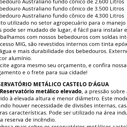
edouro Australiano fundo cônico de 2.600 Litros
edouro Australiano fundo cônico de 3.500 Litros
edouro Australiano fundo cônico de 4.300 Litros
to utilizado no setor agropecuário para o manejo 
s pode ser mudado de lugar, é fácil para instalar e
balhamos com nossos bebedouros com soldas int
cesso MIG, são revestidos internos com tinta epó
água e mais durabilidade dos bebedouros. Externo
cor alumínio.
icite agora mesmo seu orçamento, e confira nossa
amento e o frete para sua cidade!
SERVATÓRIO METÁLICO CASTELO D
ÁGUA
'
Reservatório metálico elevado
, a pressão sobre
ido à elevada altura e menor diâmetro. Este mode
ndo houver necessidade de divisões internas, ca
ras características. Pode ser utilizado na área indus
a reserva de incêndio.
heça mais sobre os reservatórios metálicos castel