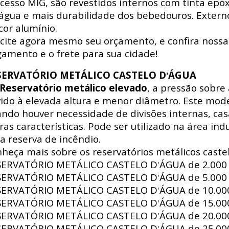
cesso MIG, são revestidos internos com tinta epó
água e mais durabilidade dos bebedouros. Externo
cor alumínio.
icite agora mesmo seu orçamento, e confira nossa
amento e o frete para sua cidade!
SERVATÓRIO METÁLICO CASTELO D
ÁGUA
'
Reservatório metálico elevado
, a pressão sobre
ido à elevada altura e menor diâmetro. Este mode
ndo houver necessidade de divisões internas, ca
ras características. Pode ser utilizado na área indus
a reserva de incêndio.
heça mais sobre os reservatórios metálicos castel
SERVATÓRIO METÁLICO CASTELO D
ÁGUA de
2.000 
'
SERVATÓRIO METÁLICO CASTELO D
ÁGUA de
5.000 
'
SERVATÓRIO METÁLICO CASTELO D
ÁGUA de
10.000
'
SERVATÓRIO METÁLICO CASTELO D
ÁGUA de
15.000
'
SERVATÓRIO METÁLICO CASTELO D
ÁGUA de
20.000
'
SERVATÓRIO METÁLICO CASTELO D
ÁGUA de
25.000