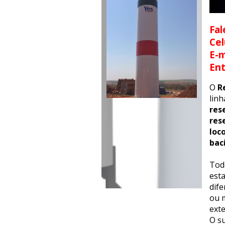
Fal
Cel
E-m
En
O
R
lin
res
res
loc
bac
Tod
esta
dif
ou m
exte
O su