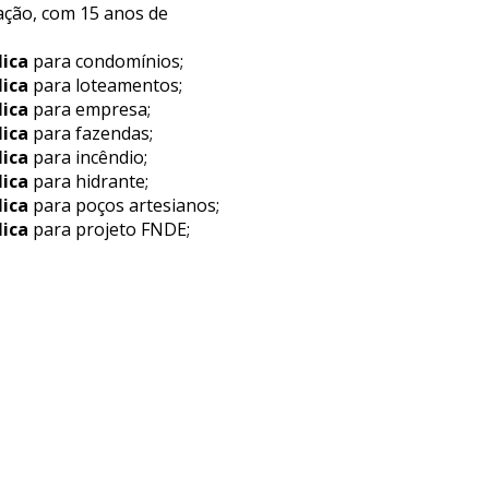
ação, com 15 anos de
lica
para condomínios;
lica
para loteamentos;
lica
para empresa;
lica
para fazendas;
lica
para incêndio;
lica
para hidrante;
lica
para poços artesianos;
lica
para projeto FNDE;