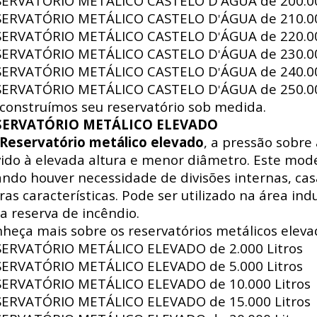
SERVATÓRIO METÁLICO CASTELO D
ÁGUA de
200.00
'
SERVATÓRIO METÁLICO CASTELO D
ÁGUA de
210.00
'
SERVATÓRIO METÁLICO CASTELO D
ÁGUA de
220.00
'
SERVATÓRIO METÁLICO CASTELO D
ÁGUA de
230.00
'
SERVATÓRIO METÁLICO CASTELO D
ÁGUA de
240.00
'
SERVATÓRIO METÁLICO CASTELO D
ÁGUA de
250.00
'
construímos seu reservatório sob medida.
SERVATÓRIO METÁLICO ELEVADO
Reservatório metálico elevado
, a pressão sobre
ido à elevada altura e menor diâmetro. Este mode
ndo houver necessidade de divisões internas, ca
ras características. Pode ser utilizado na área indus
a reserva de incêndio.
heça mais sobre os reservatórios metálicos eleva
SERVATÓRIO METÁLICO ELEVADO de
2.000 Litros
SERVATÓRIO METÁLICO ELEVADO de
5.000 Litros
SERVATÓRIO METÁLICO ELEVADO de
10.000 Litros
SERVATÓRIO METÁLICO ELEVADO de
15.000 Litros