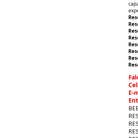
capa
expe
Res
Res
Res
Res
Res
Res
Res
Res
Fal
Cel
E-m
En
BE
RE
RE
RE