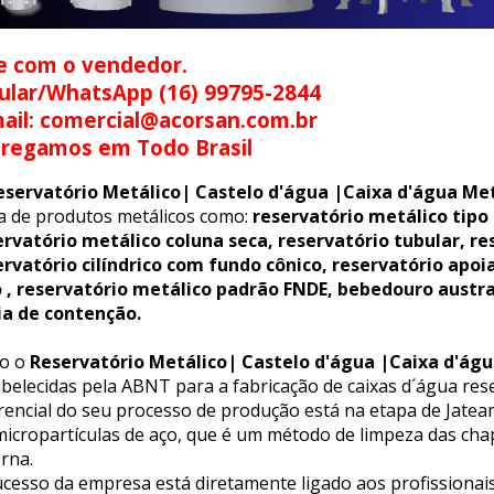
e com o vendedor.
ular/WhatsApp (16) 99795-2844
ail: comercial@acorsan.com.br
tregamos em Todo Brasil
eservatório Metálico| Castelo d'água |Caixa d'água Met
ha de produtos metálicos como:
reservatório metálico tipo
ervatório metálico coluna seca, reservatório tubular, re
ervatório cilíndrico com fundo cônico, reservatório apoi
o , reservatório metálico padrão FNDE, bebedouro austr
ia de contenção.
o o
Reservatório Metálico| Castelo d'água |Caixa d'águ
belecidas pela ABNT para a fabricação de caixas d´água rese
erencial do seu processo de produção está na etapa de Jat
icropartículas de aço, que é um método de limpeza das chap
rna.
cesso da empresa está diretamente ligado aos profissionais