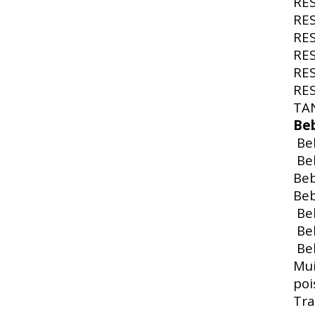
RE
RE
RE
RE
RE
RE
TA
Be
Beb
Beb
Beb
Beb
Beb
Beb
Beb
Mui
poi
Tra