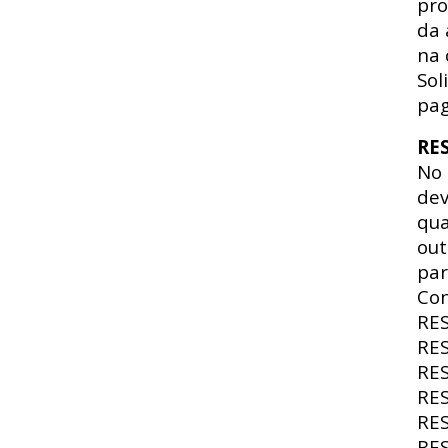
pro
da 
na 
Sol
pag
RE
No
dev
qua
out
par
Con
RE
RE
RE
RE
RE
RE