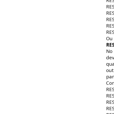
RE
RE
RE
RE
RE
RE
Ou 
RE
No
dev
qua
out
par
Con
RE
RE
RE
RE