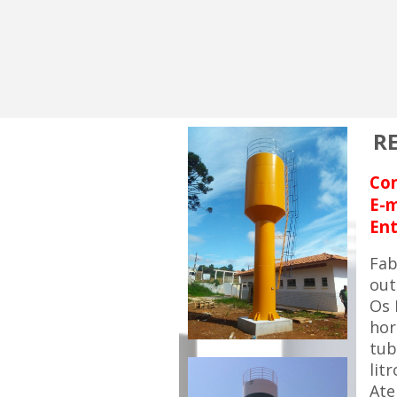
R
Co
E-m
Ent
Fa
out
Os
hor
tub
litr
Ate