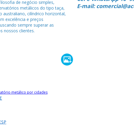
ilosofia de negócio simples,
E-mail: comercial@ac
rvatórios metálicos do tipo taça,
po australiano, cilíndrico horizontal,
om excelência e preços
buscando sempre superar as
s nossos clientes.
atório metálico por cidades
E
ESP