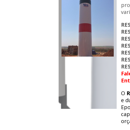
pro
var
RE
RE
RE
RE
RE
RE
RE
Fal
Ent
O
R
e d
Epo
cap
orç