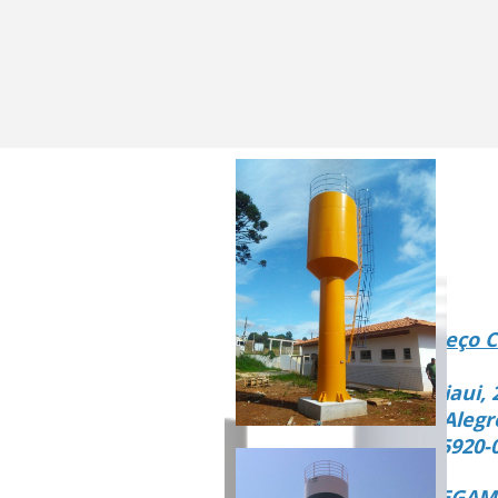
Endereço C
Rua Piaui, 
Vista Alegr
CEP 15920-
ENTREGAMO