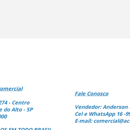
omercial
Fale Conosco
274 - Centro
Vendedor: Anderson 
e do Alto - SP
Cel e WhatsApp 16 -9
000
E-mail: comercial@ac
S EM TODO BRASIL