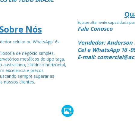
Qu
Equipe altamente capacidada pa
Sobre Nós
Fale Conosco
dedor celular ou WhatsApp16-
Vendedor: Anderson 
4
Cel e WhatsApp 16 -9
ilosofia de negócio simples,
E-mail: comercial@ac
rvatórios metálicos do tipo taça,
po australiano, cilíndrico horizontal,
om excelência e preços
buscando sempre superar as
s nossos clientes.