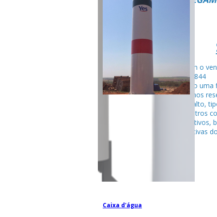
Fale com o ven
99795-284
Seguindo uma f
fabricamos rese
tubular alto, ti
entre outros c
competitivos, 
espectativas do
Caixa d'água