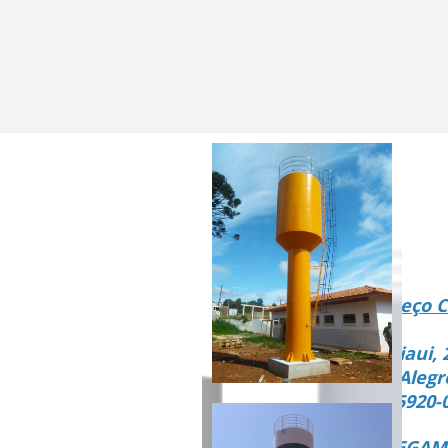
Endereço C
Rua Piaui, 
Vista Alegr
CEP 15920-
ENTREGAMO