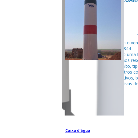
Fale com o ven
99795-284
Seguindo uma f
fabricamos rese
tubular alto, ti
entre outros c
competitivos, 
espectativas do
Caixa d'água