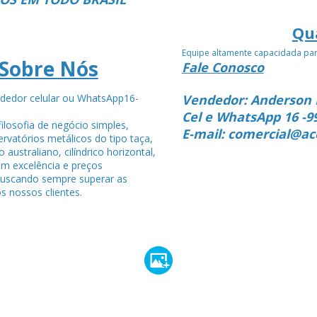
Qu
Equipe altamente capacidada pa
Sobre Nós
Fale Conosco
dedor celular ou WhatsApp16-
Vendedor: Anderson 
4
Cel e WhatsApp 16 -9
ilosofia de negócio simples,
E-mail: comercial@ac
rvatórios metálicos do tipo taça,
po australiano, cilíndrico horizontal,
om excelência e preços
buscando sempre superar as
s nossos clientes.