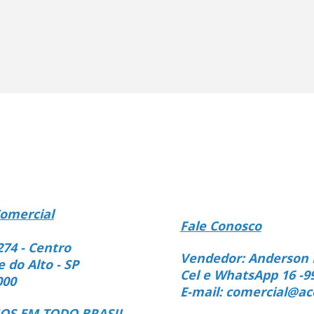
omercial
Fale Conosco
274 - Centro
Vendedor: Anderson 
e do Alto - SP
Cel e WhatsApp 16 -9
000
E-mail: comercial@ac
S EM TODO BRASIL