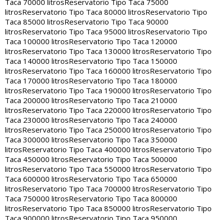
Taca 70000 litros
Reservatorio Tipo Taca 75000
litros
Reservatorio Tipo Taca 80000 litros
Reservatorio Tipo
Taca 85000 litros
Reservatorio Tipo Taca 90000
litros
Reservatorio Tipo Taca 95000 litros
Reservatorio Tipo
Taca 100000 litros
Reservatorio Tipo Taca 120000
litros
Reservatorio Tipo Taca 130000 litros
Reservatorio Tipo
Taca 140000 litros
Reservatorio Tipo Taca 150000
litros
Reservatorio Tipo Taca 160000 litros
Reservatorio Tipo
Taca 170000 litros
Reservatorio Tipo Taca 180000
litros
Reservatorio Tipo Taca 190000 litros
Reservatorio Tipo
Taca 200000 litros
Reservatorio Tipo Taca 210000
litros
Reservatorio Tipo Taca 220000 litros
Reservatorio Tipo
Taca 230000 litros
Reservatorio Tipo Taca 240000
litros
Reservatorio Tipo Taca 250000 litros
Reservatorio Tipo
Taca 300000 litros
Reservatorio Tipo Taca 350000
litros
Reservatorio Tipo Taca 400000 litros
Reservatorio Tipo
Taca 450000 litros
Reservatorio Tipo Taca 500000
litros
Reservatorio Tipo Taca 550000 litros
Reservatorio Tipo
Taca 600000 litros
Reservatorio Tipo Taca 650000
litros
Reservatorio Tipo Taca 700000 litros
Reservatorio Tipo
Taca 750000 litros
Reservatorio Tipo Taca 800000
litros
Reservatorio Tipo Taca 850000 litros
Reservatorio Tipo
Taca 900000 litros
Reservatorio Tipo Taca 950000