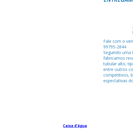
Fale com o ven
99795-284
Seguindo uma f
fabricamos rese
tubular alto, ti
entre outros c
competitivos, 
espectativas do
Caixa d'água