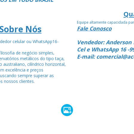
Qu
Equipe altamente capacidada pa
Sobre Nós
Fale Conosco
dedor celular ou WhatsApp16-
Vendedor: Anderson 
4
Cel e WhatsApp 16 -9
ilosofia de negócio simples,
E-mail: comercial@ac
rvatórios metálicos do tipo taça,
po australiano, cilíndrico horizontal,
om excelência e preços
buscando sempre superar as
s nossos clientes.