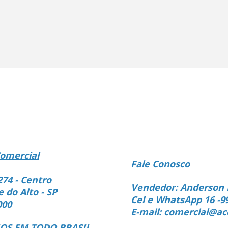
omercial
Fale Conosco
274 - Centro
Vendedor: Anderson 
e do Alto - SP
Cel e WhatsApp 16 -9
000
E-mail: comercial@ac
S EM TODO BRASIL