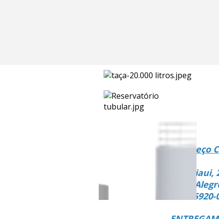
Endereço C
Rua Piaui, 
Vista Alegr
CEP 15920-
ENTREGAMO