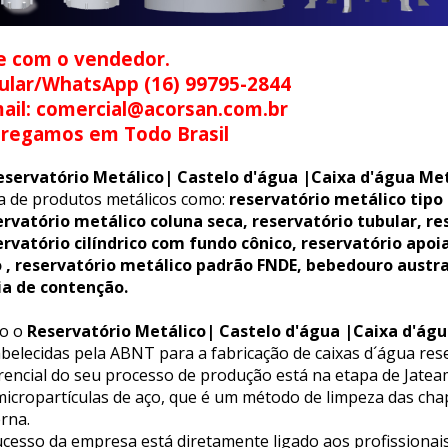
e com o vendedor.
ular/WhatsApp (16) 99795-2844
ail: comercial@acorsan.com.br
tregamos em Todo Brasil
eservatório Metálico| Castelo d'água |Caixa d'água Met
ha de produtos metálicos como:
reservatório metálico tipo
ervatório metálico coluna seca, reservatório tubular, re
ervatório cilíndrico com fundo cônico, reservatório apoi
o , reservatório metálico padrão FNDE, bebedouro austr
ia de contenção.
o o
Reservatório Metálico| Castelo d'água |Caixa d'águ
belecidas pela ABNT para a fabricação de caixas d´água rese
erencial do seu processo de produção está na etapa de Jat
icropartículas de aço, que é um método de limpeza das chap
rna.
cesso da empresa está diretamente ligado aos profissionais