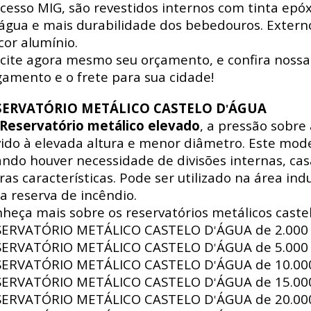
cesso MIG, são revestidos internos com tinta epó
água e mais durabilidade dos bebedouros. Externo
cor alumínio.
icite agora mesmo seu orçamento, e confira nossa
amento e o frete para sua cidade!
SERVATÓRIO METÁLICO CASTELO D
ÁGUA
'
Reservatório metálico elevado
, a pressão sobre
ido à elevada altura e menor diâmetro. Este mode
ndo houver necessidade de divisões internas, ca
ras características. Pode ser utilizado na área indus
a reserva de incêndio.
heça mais sobre os reservatórios metálicos castel
SERVATÓRIO METÁLICO CASTELO D
ÁGUA de
2.000 
'
SERVATÓRIO METÁLICO CASTELO D
ÁGUA de
5.000 
'
SERVATÓRIO METÁLICO CASTELO D
ÁGUA de
10.000
'
SERVATÓRIO METÁLICO CASTELO D
ÁGUA de
15.000
'
SERVATÓRIO METÁLICO CASTELO D
ÁGUA de
20.000
'