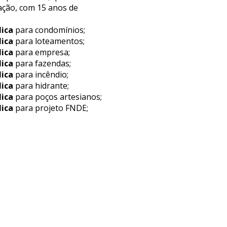
ação, com 15 anos de
lica
para condomínios;
lica
para loteamentos;
lica
para empresa;
lica
para fazendas;
lica
para incêndio;
lica
para hidrante;
lica
para poços artesianos;
lica
para projeto FNDE;