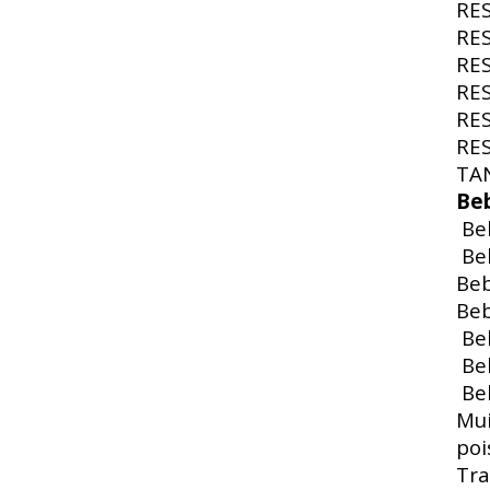
RE
RE
RE
RE
RE
RE
TA
Be
Beb
Beb
Beb
Beb
Beb
Beb
Beb
Mui
poi
Tra