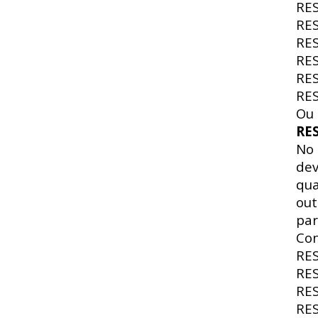
RE
RE
RE
RE
RE
RE
Ou 
RE
No
dev
qua
out
par
Con
RE
RE
RE
RE