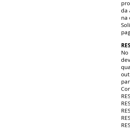
pro
da 
na 
Sol
pag
RE
No
dev
qua
out
par
Con
RE
RE
RE
RE
RE