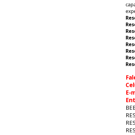
capa
expe
Res
Res
Res
Res
Res
Res
Res
Res
Fal
Cel
E-m
En
BE
RE
RE
RE