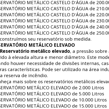
SERVATÓRIO METÁLICO CASTELO D
ÁGUA de
200.00
'
SERVATÓRIO METÁLICO CASTELO D
ÁGUA de
210.00
'
SERVATÓRIO METÁLICO CASTELO D
ÁGUA de
220.00
'
SERVATÓRIO METÁLICO CASTELO D
ÁGUA de
230.00
'
SERVATÓRIO METÁLICO CASTELO D
ÁGUA de
240.00
'
SERVATÓRIO METÁLICO CASTELO D
ÁGUA de
250.00
'
construímos seu reservatório sob medida.
SERVATÓRIO METÁLICO ELEVADO
Reservatório metálico elevado
, a pressão sobre
ido à elevada altura e menor diâmetro. Este mode
ndo houver necessidade de divisões internas, ca
ras características. Pode ser utilizado na área indus
a reserva de incêndio.
heça mais sobre os reservatórios metálicos eleva
SERVATÓRIO METÁLICO ELEVADO de
2.000 Litros
SERVATÓRIO METÁLICO ELEVADO de
5.000 Litros
SERVATÓRIO METÁLICO ELEVADO de
10.000 Litros
SERVATÓRIO METÁLICO ELEVADO de
15.000 Litros