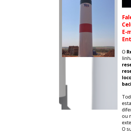
Fal
Cel
E-m
En
O
R
lin
res
res
loc
bac
Tod
esta
dif
ou m
exte
O su