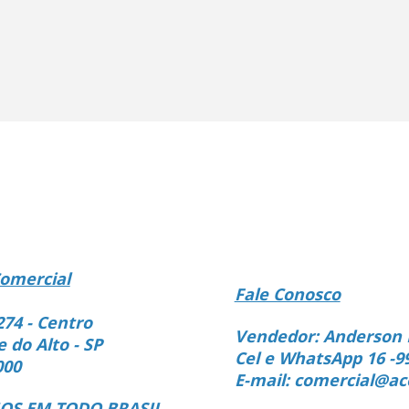
omercial
Fale Conosco
274 - Centro
Vendedor: Anderson 
e do Alto - SP
Cel e WhatsApp 16 -9
000
E-mail: comercial@ac
S EM TODO BRASIL