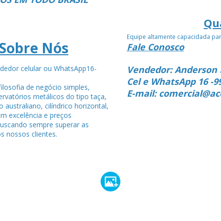
Qu
Equipe altamente capacidada pa
Sobre Nós
Fale Conosco
dedor celular ou WhatsApp16-
Vendedor: Anderson 
4
Cel e WhatsApp 16 -9
ilosofia de negócio simples,
E-mail: comercial@ac
rvatórios metálicos do tipo taça,
po australiano, cilíndrico horizontal,
om excelência e preços
buscando sempre superar as
s nossos clientes.