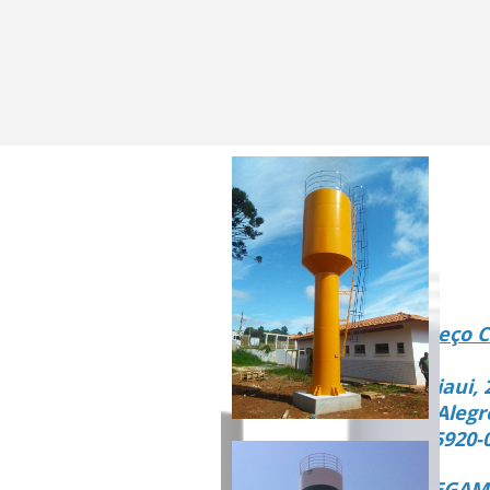
Endereço C
Rua Piaui, 
Vista Alegr
CEP 15920-
ENTREGAMO