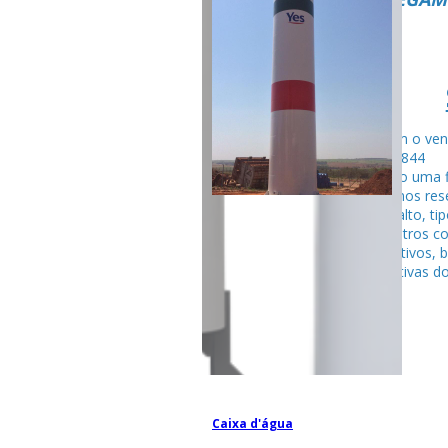
Fale com o ven
99795-284
Seguindo uma f
fabricamos rese
tubular alto, ti
entre outros c
competitivos, 
espectativas do
Caixa d'água