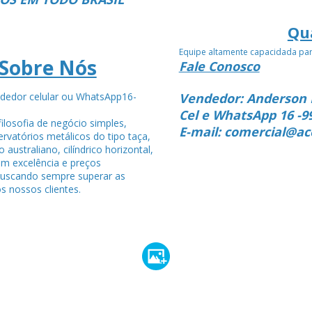
Qu
Equipe altamente capacidada pa
Sobre Nós
Fale Conosco
dedor celular ou WhatsApp16-
Vendedor: Anderson 
4
Cel e WhatsApp 16 -9
ilosofia de negócio simples,
E-mail: comercial@ac
rvatórios metálicos do tipo taça,
po australiano, cilíndrico horizontal,
om excelência e preços
buscando sempre superar as
s nossos clientes.