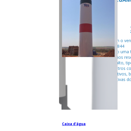
Fale com o ven
99795-284
Seguindo uma f
fabricamos rese
tubular alto, ti
entre outros c
competitivos, 
espectativas do
Caixa d'água