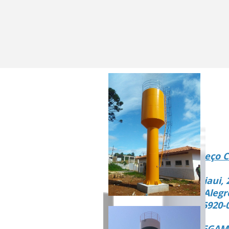
Endereço C
Rua Piaui, 
Vista Alegr
CEP 15920-
ENTREGAMO