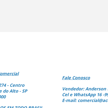
omercial
Fale Conosco
274 - Centro
Vendedor: Anderson 
e do Alto - SP
Cel e WhatsApp 16 -9
000
E-mail: comercial@ac
S EM TODO BRASIL