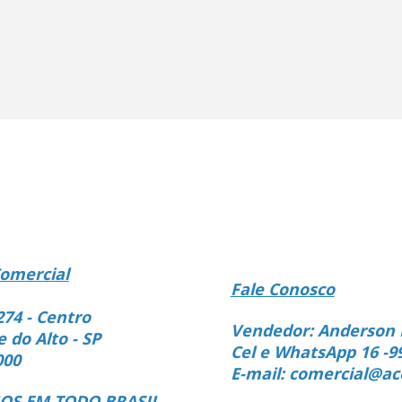
omercial
Fale Conosco
274 - Centro
Vendedor: Anderson 
e do Alto - SP
Cel e WhatsApp 16 -9
000
E-mail: comercial@ac
S EM TODO BRASIL