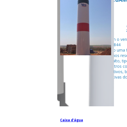
Fale com o ven
99795-284
Seguindo uma f
fabricamos rese
tubular alto, ti
entre outros c
competitivos, 
espectativas do
Caixa d'água