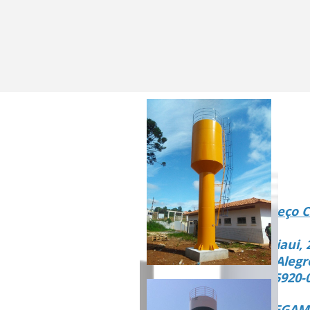
Endereço C
Rua Piaui, 
Vista Alegr
CEP 15920-
ENTREGAMO