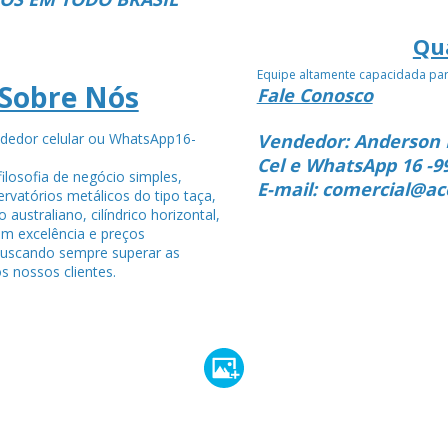
Qu
Equipe altamente capacidada pa
Sobre Nós
Fale Conosco
dedor celular ou WhatsApp16-
Vendedor: Anderson 
4
Cel e WhatsApp 16 -9
ilosofia de negócio simples,
E-mail: comercial@ac
rvatórios metálicos do tipo taça,
po australiano, cilíndrico horizontal,
om excelência e preços
buscando sempre superar as
s nossos clientes.