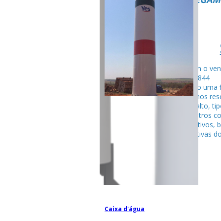
Fale com o ven
99795-284
Seguindo uma f
fabricamos rese
tubular alto, ti
entre outros c
competitivos, 
espectativas do
Caixa d'água