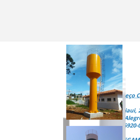
Endereço C
Rua Piaui, 
Vista Alegr
CEP 15920-
ENTREGAMO