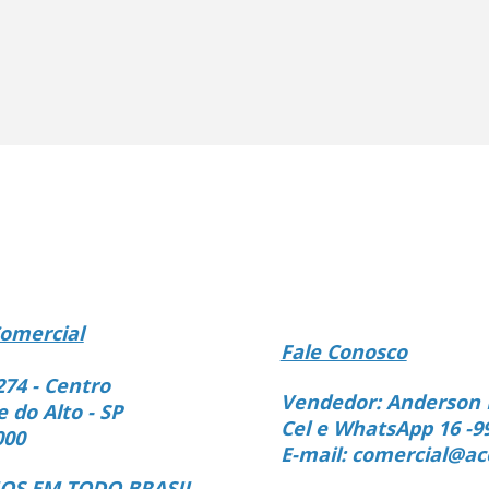
omercial
Fale Conosco
274 - Centro
Vendedor: Anderson 
e do Alto - SP
Cel e WhatsApp 16 -9
000
E-mail: comercial@ac
S EM TODO BRASIL