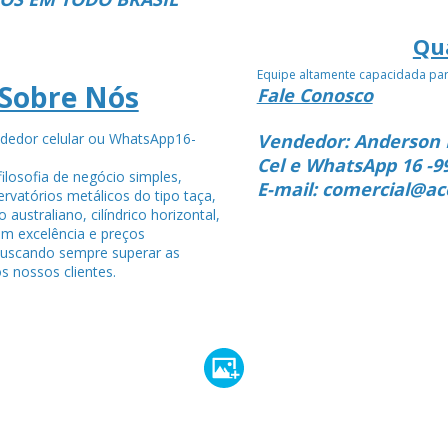
Qu
Equipe altamente capacidada pa
Sobre Nós
Fale Conosco
dedor celular ou WhatsApp16-
Vendedor: Anderson 
4
Cel e WhatsApp 16 -9
ilosofia de negócio simples,
E-mail: comercial@ac
rvatórios metálicos do tipo taça,
po australiano, cilíndrico horizontal,
om excelência e preços
buscando sempre superar as
s nossos clientes.