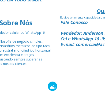
Qu
Equipe altamente capacidada pa
Sobre Nós
Fale Conosco
dedor celular ou WhatsApp16-
Vendedor: Anderson 
4
Cel e WhatsApp 16 -9
ilosofia de negócio simples,
E-mail: comercial@ac
rvatórios metálicos do tipo taça,
po australiano, cilíndrico horizontal,
om excelência e preços
buscando sempre superar as
s nossos clientes.