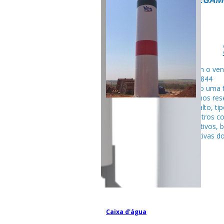
Fale com o ven
99795-284
Seguindo uma f
fabricamos rese
tubular alto, ti
entre outros c
competitivos, 
espectativas do
Caixa d'água