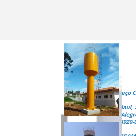
Endereço C
Rua Piaui, 
Vista Alegr
CEP 15920-
ENTREGAMO