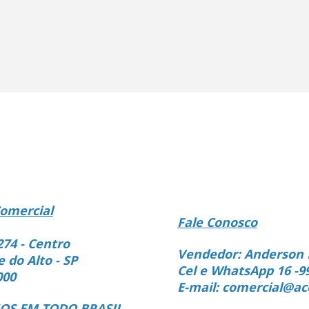
omercial
Fale Conosco
274 - Centro
Vendedor: Anderson 
e do Alto - SP
Cel e WhatsApp 16 -9
000
E-mail: comercial@ac
S EM TODO BRASIL