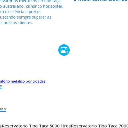
rvatórios metálicos do tipo taça,
po australiano, cilíndrico horizontal,
om excelência e preços
buscando sempre superar as
s nossos clientes.
atório metálico por cidades
E
ESP
s
Reservatorio Tipo Taca 5000 litros
Reservatorio Tipo Taca 7000 