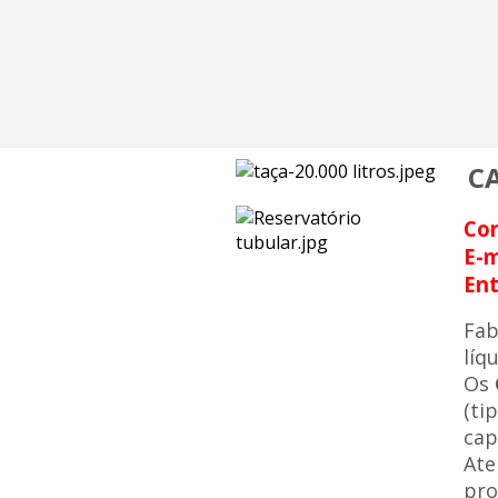
C
Co
E-m
Ent
Fa
líq
Os
(ti
cap
Ate
pro