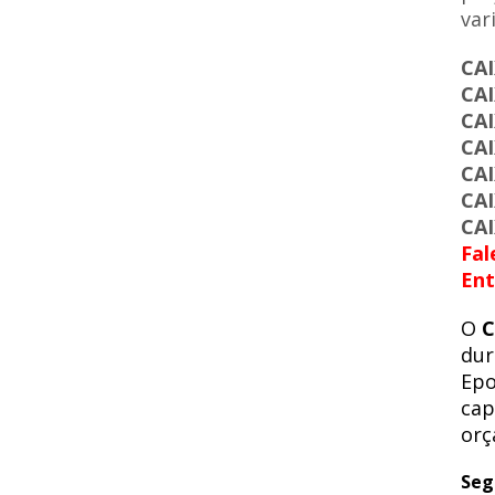
var
CA
CA
CA
CA
CA
CA
CA
Fal
Ent
O
C
dur
Epo
cap
orç
Seg