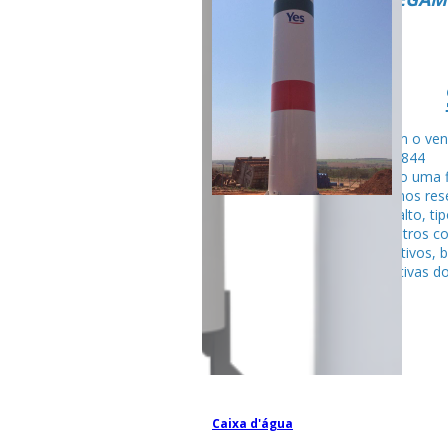
Fale com o ven
99795-284
Seguindo uma f
fabricamos rese
tubular alto, ti
entre outros c
competitivos, 
espectativas do
Caixa d'água