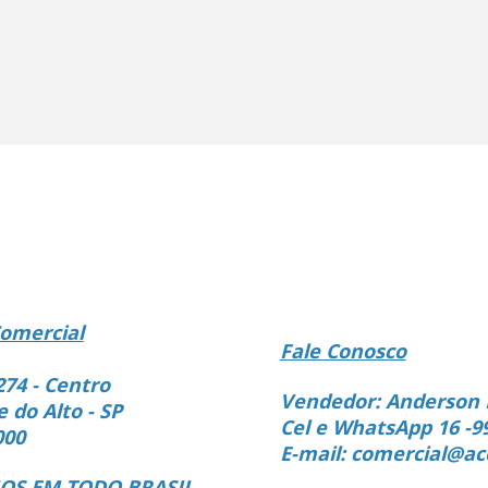
omercial
Fale Conosco
274 - Centro
Vendedor: Anderson 
e do Alto - SP
Cel e WhatsApp 16 -9
000
E-mail: comercial@ac
S EM TODO BRASIL