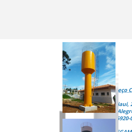
Endereço C
Rua Piaui, 
Vista Alegr
CEP 15920-
ENTREGAMO