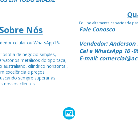
Qu
Equipe altamente capacidada pa
Sobre Nós
Fale Conosco
dedor celular ou WhatsApp16-
Vendedor: Anderson 
4
Cel e WhatsApp 16 -9
ilosofia de negócio simples,
E-mail: comercial@ac
rvatórios metálicos do tipo taça,
po australiano, cilíndrico horizontal,
om excelência e preços
buscando sempre superar as
s nossos clientes.