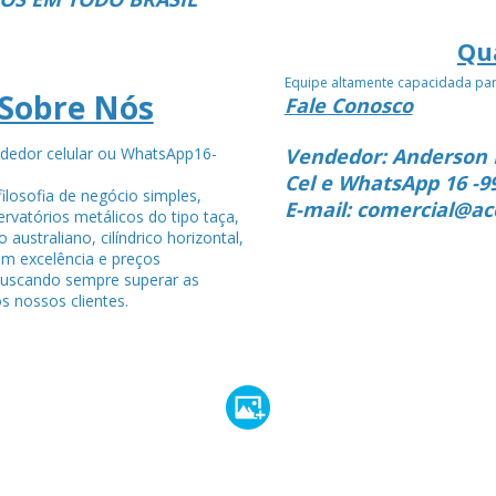
Qu
Equipe altamente capacidada pa
Sobre Nós
Fale Conosco
dedor celular ou WhatsApp16-
Vendedor: Anderson 
4
Cel e WhatsApp 16 -9
ilosofia de negócio simples,
E-mail: comercial@ac
rvatórios metálicos do tipo taça,
po australiano, cilíndrico horizontal,
om excelência e preços
buscando sempre superar as
s nossos clientes.