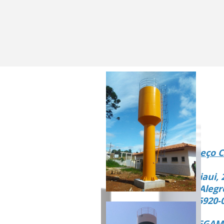
Endereço C
Rua Piaui, 
Vista Alegr
CEP 15920-
ENTREGAMO