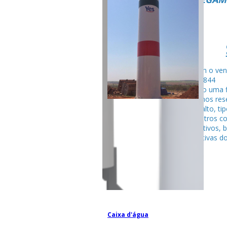
Fale com o ven
99795-284
Seguindo uma f
fabricamos rese
tubular alto, ti
entre outros c
competitivos, 
espectativas do
Caixa d'água