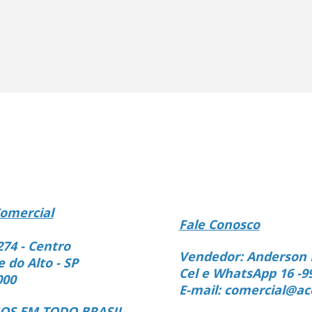
omercial
Fale Conosco
274 - Centro
Vendedor: Anderson 
e do Alto - SP
Cel e WhatsApp 16 -9
000
E-mail: comercial@ac
S EM TODO BRASIL